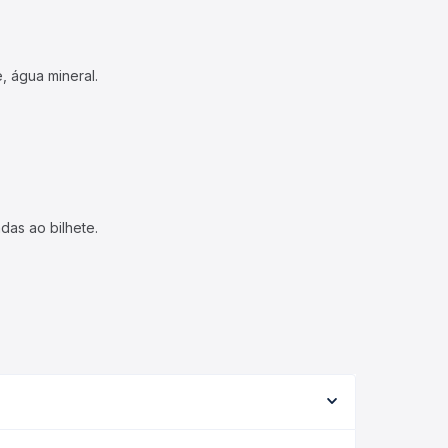
, água mineral.
das ao bilhete.
rme a viação, o tipo de serviço (convencional,