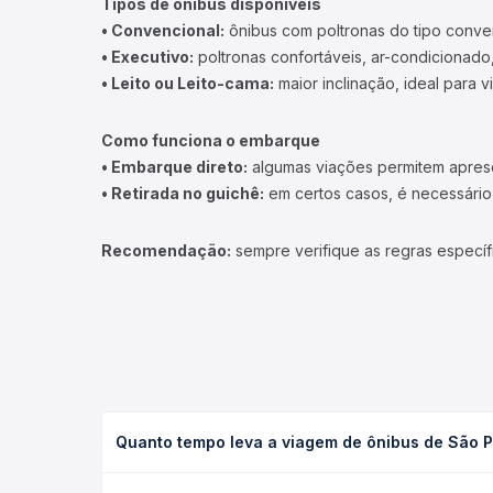
Tipos de ônibus disponíveis
• Convencional:
ônibus com poltronas do tipo conve
• Executivo:
poltronas confortáveis, ar-condicionado,
• Leito ou Leito-cama:
maior inclinação, ideal para 
Como funciona o embarque
• Embarque direto:
algumas viações permitem apresen
• Retirada no guichê:
em certos casos, é necessário r
Recomendação:
sempre verifique as regras específ
Quanto tempo leva a viagem de ônibus de São 
A viagem de ônibus de São Paulo, SP - TODOS para