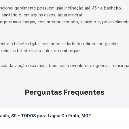
ncional geralmente possuem uma inclinação até 45º e banheiro.
 sanitário e, em alguns casos, água mineral.
viagens mais longas, com ar-condicionado, sanitário e, possivelmente
tar o bilhete digital, sem necessidade de retirada no guichê.
etirar o bilhete físico antes do embarque.
icas da viação escolhida, bem como eventuais exigências relaciona
Perguntas Frequentes
Paulo, SP - TODOS para Lagoa Da Prata, MG?
 Lagoa Da Prata, MG leva em média 8h 56min, podendo variar confo