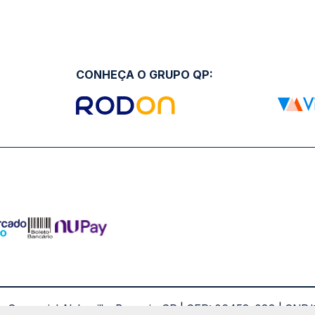
CONHEÇA O GRUPO QP:
ro Comercial Alphaville, Barueri - SP | CEP: 06453-038 | C