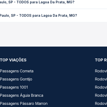
aulo, SP - TODOS para Lagoa Da Prata, MG?
 Quero Passagem você consulta os horários disponíveis e vê a dur
 TODOS para Lagoa Da Prata, MG custa em média R$ 217,00 e varia
 Paulo, SP - TODOS para Lagoa Da Prata, MG?
ssagem você compara os preços de todas as viações em tempo real 
 SP - TODOS para Lagoa Da Prata, MG, com horários variados ao l
rviço e preços — em um só lugar e escolhe a que melhor se encaix
TOP VIAÇÕES
TOP R
Passagens Cometa
Rodovi
Passagens Gontijo
Rodovi
Passagens 1001
Rodoviá
Passagens Águia Branca
Rodoviá
Passagens Pássaro Marron
Rodovi