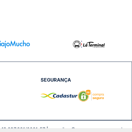
SEGURANÇA
NPJ: 18.087.991/0001-57 | saconibus@queropassagem.com.br