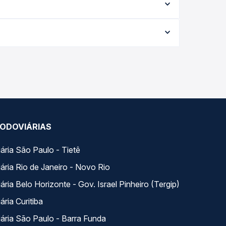
ação exata de cada opção na data desejada.
 conforme a data da viagem, a empresa, o tipo de
e garante a melhor oferta para o seu roteiro.
ongo do dia. Na Quero Passagem você compara
a na sua viagem.
ODOVIÁRIAS
ária São Paulo - Tietê
ária Rio de Janeiro - Novo Rio
ria Belo Horizonte - Gov. Israel Pinheiro (Tergip)
ria Curitiba
ária São Paulo - Barra Funda