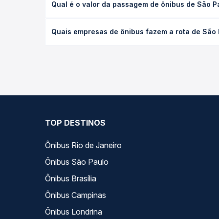
Qual é o valor da passagem de ônibus de São P
executivo ou leito) e as condições de tráfego. Na
O preço da passagem de ônibus de São Paulo, SP -
Quais empresas de ônibus fazem a rota de São
poltrona e a antecedência da compra. Na Quero Pa
As viações Gontijo operam o trecho de São Paulo,
todas as opções — empresas, horários, tipos de se
TOP DESTINOS
Ônibus Rio de Janeiro
Ônibus São Paulo
Ônibus Brasília
Ônibus Campinas
Ônibus Londrina