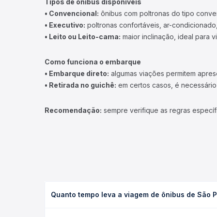
Tipos de ônibus disponíveis
• Convencional:
ônibus com poltronas do tipo conve
• Executivo:
poltronas confortáveis, ar-condicionado,
• Leito ou Leito-cama:
maior inclinação, ideal para 
Como funciona o embarque
• Embarque direto:
algumas viações permitem apresen
• Retirada no guichê:
em certos casos, é necessário r
Recomendação:
sempre verifique as regras específ
Quanto tempo leva a viagem de ônibus de São 
A viagem de ônibus de São Paulo, SP - TODOS para