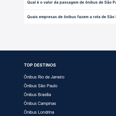
Qual é o valor da passagem de ônibus de São 
executivo ou leito) e as condições de tráfego. Na
O preço da passagem de ônibus de São Paulo, SP 
Quais empresas de ônibus fazem a rota de São
de poltrona e a antecedência da compra. Na Quero
As viações Eucatur, Catarinense, Turissul Turismo
Quero Passagem você compara todas as opções — em
TOP DESTINOS
Ônibus Rio de Janeiro
Ônibus São Paulo
Ônibus Brasília
Ônibus Campinas
Ônibus Londrina