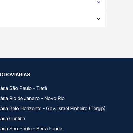
ação exata de cada opção na data desejada.
a conforme a data da viagem, a empresa, o tipo
al e garante a melhor oferta para o seu roteiro.
S, com horários variados ao longo do dia. Na
escolhe a que melhor se encaixa na sua viagem.
ODOVIÁRIAS
ária São Paulo - Tietê
ária Rio de Janeiro - Novo Rio
ria Belo Horizonte - Gov. Israel Pinheiro (Tergip)
ria Curitiba
ária São Paulo - Barra Funda