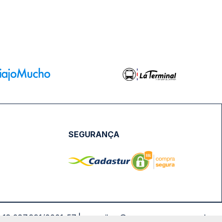
SEGURANÇA
NPJ: 18.087.991/0001-57 | saconibus@queropassagem.com.br