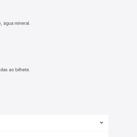
, água mineral.
das ao bilhete.
orme a viação, o tipo de serviço (convencional,