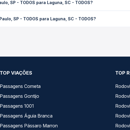
Paulo, SP - TODOS para Laguna, SC - TODOS?
 Quero Passagem você consulta os horários disponíveis e vê a dur
- TODOS para Laguna, SC - TODOS custa em média R$ 319,96 e vari
 Paulo, SP - TODOS para Laguna, SC - TODOS?
 Passagem você compara os preços de todas as viações em tempo re
 operam o trecho de São Paulo, SP - TODOS para Laguna, SC - TODO
presas, horários, tipos de serviço e preços — em um só lugar e 
TOP VIAÇÕES
TOP R
Passagens Cometa
Rodovi
Passagens Gontijo
Rodovi
Passagens 1001
Rodoviá
Passagens Águia Branca
Rodoviá
Passagens Pássaro Marron
Rodovi