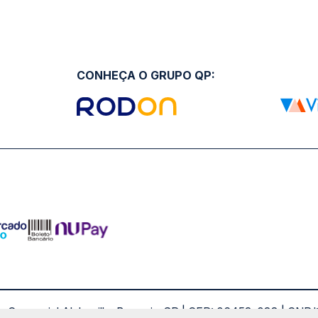
CONHEÇA O GRUPO QP:
ro Comercial Alphaville, Barueri - SP | CEP: 06453-038 | C