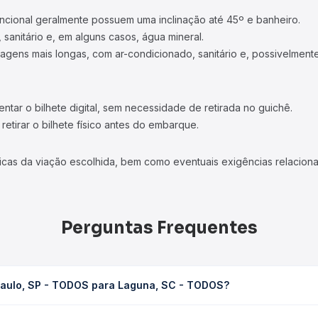
ncional geralmente possuem uma inclinação até 45º e banheiro.
 sanitário e, em alguns casos, água mineral.
viagens mais longas, com ar-condicionado, sanitário e, possivelmente
tar o bilhete digital, sem necessidade de retirada no guichê.
etirar o bilhete físico antes do embarque.
icas da viação escolhida, bem como eventuais exigências relaciona
Perguntas Frequentes
Paulo, SP - TODOS para Laguna, SC - TODOS?
 Laguna, SC - TODOS leva em média 14h 18min, podendo variar conf