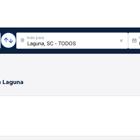
Indo para
a
Laguna