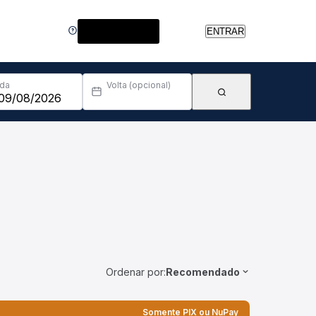
Central de Ajuda
ENTRAR
Ida
Volta (opcional)
Ordenar por:
Recomendado
Somente PIX ou NuPay