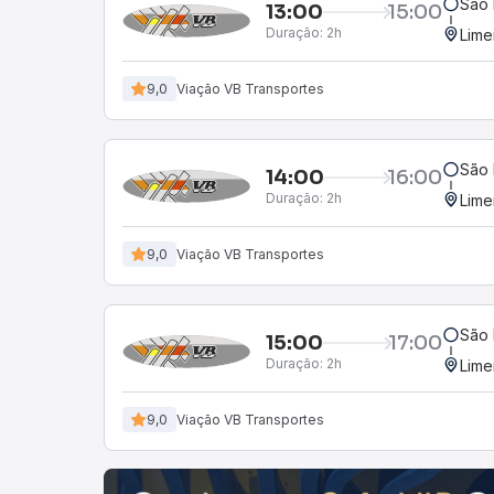
São 
13:00
15:00
Duração:
2h
Lime
9,0
Viação VB Transportes
São 
14:00
16:00
Duração:
2h
Lime
9,0
Viação VB Transportes
São 
15:00
17:00
Duração:
2h
Lime
9,0
Viação VB Transportes