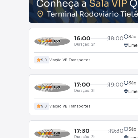
São 
16:00
18:00
Duração:
2h
Lime
9,0
Viação VB Transportes
São 
17:00
19:00
Duração:
2h
Lime
9,0
Viação VB Transportes
São 
17:30
19:30
Duração:
2h
Lime