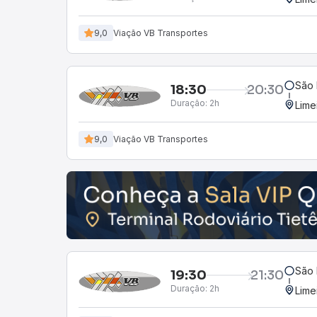
9,0
Viação VB Transportes
São 
18:30
20:30
Duração:
2h
Lime
9,0
Viação VB Transportes
São 
19:30
21:30
Duração:
2h
Lime