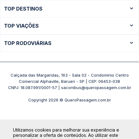
TOP DESTINOS
Ônibus Rio de Janeiro
TOP VIAÇÕES
Ônibus São Paulo
Passagens Cometa
Ônibus Brasília
TOP RODOVIÁRIAS
Passagens Gontijo
Ônibus Campinas
Rodoviária São Paulo - Tietê
Passagens 1001
Ônibus Londrina
Rodoviária Rio de Janeiro - Novo Rio
Passagens Águia Branca
+ Destinos
Rodoviária Belo Horizonte - Gov. Israel Pinheiro (Tergip)
Calçada das Margaridas, 163 - Sala 02 - Condomínio Centro
Passagens Pássaro Marron
Comercial Alphaville, Barueri - SP | CEP: 06453-038
Rodoviária Curitiba
+ Viações
CNPJ: 18.087.991/0001-57 | saconibus@queropassagem.com.br
Rodoviária São Paulo - Barra Funda
Copyright 2026 © QueroPassagem.com.br
+ Rodoviárias
Utilizamos cookies para melhorar sua experiência e
personalizar a oferta de conteúdos. Ao utilizar este