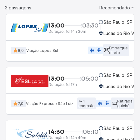
3 passagens
Recomendado
São Paulo, SP - 
13:00
03:30
Duração:
1d 14h 30m
Lucas do Rio Ver
Embarque
ac_unit
wc
8,0
Viação Lopes Sul
direto
São Paulo, SP - R
13:00
06:00
Duração:
1d 17h
Lucas do Rio Ver
1
Retirada
ac_unit
wc
7,0
Viação Expresso São Luiz
conexão
guichê
São Paulo, SP - R
14:30
05:10
Duração:
1d 14h 40m
Lucas do Rio Ver