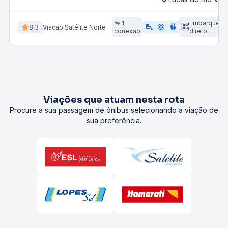
1
Embarque
airline_seat_legroom_extra
ac_unit
wc
8,3
Viação Satélite Norte
conexão
direto
Viações que atuam nesta rota
Procure a sua passagem de ônibus selecionando a viação de
sua preferência.