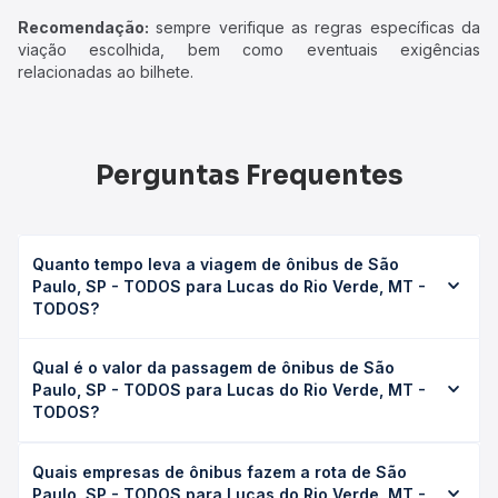
Recomendação:
sempre verifique as regras específicas da
viação escolhida, bem como eventuais exigências
relacionadas ao bilhete.
Perguntas Frequentes
Quanto tempo leva a viagem de ônibus de São
Paulo, SP - TODOS para Lucas do Rio Verde, MT -
TODOS?
A viagem de ônibus de São Paulo, SP - TODOS para
Qual é o valor da passagem de ônibus de São
Lucas do Rio Verde, MT - TODOS leva em média 40h
Paulo, SP - TODOS para Lucas do Rio Verde, MT -
4min, podendo variar conforme a viação, o tipo de
TODOS?
serviço (convencional, executivo ou leito) e as condições
de tráfego. Na Quero Passagem você consulta os horários
O preço da passagem de ônibus de São Paulo, SP -
disponíveis e vê a duração exata de cada opção na data
Quais empresas de ônibus fazem a rota de São
TODOS para Lucas do Rio Verde, MT - TODOS custa em
desejada.
Paulo, SP - TODOS para Lucas do Rio Verde, MT -
média R$ 763,15 e varia conforme a data da viagem, a