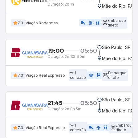
Duração:
2d 1h
Mãe do Rio, PA
Embarque
airline_seat_legroom_extra
ac_unit
WC
7,3
Viação Roderotas
direto
São Paulo, SP - R
19:00
05:50
Duração:
2d 10h 50m
Mãe do Rio, PA
1
Embarque
ac_unit
wc
7,3
Viação Real Expresso
conexão
direto
São Paulo, SP - R
21:45
05:50
Duração:
2d 8h 5m
Mãe do Rio, PA
1
Embarque
airline_seat_legroom_extra
ac_unit
WC
7,3
Viação Real Expresso
conexão
direto