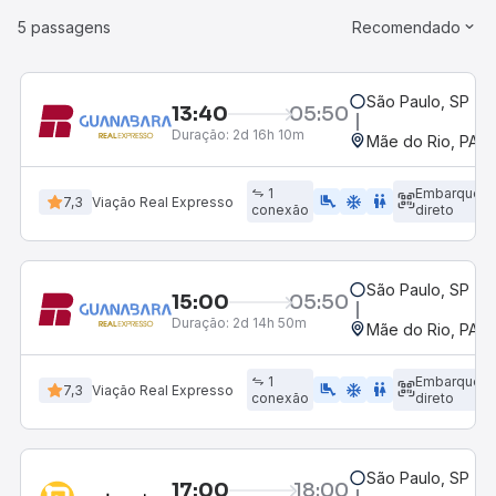
5 passagens
Recomendado
São Paulo, SP - R
13:40
05:50
Duração:
2d 16h 10m
Mãe do Rio, PA
1
Embarque
airline_seat_legroom_extra
ac_unit
WC
7,3
Viação Real Expresso
conexão
direto
São Paulo, SP - R
15:00
05:50
Duração:
2d 14h 50m
Mãe do Rio, PA
1
Embarque
airline_seat_legroom_extra
ac_unit
WC
7,3
Viação Real Expresso
conexão
direto
São Paulo, SP - R
17:00
18:00