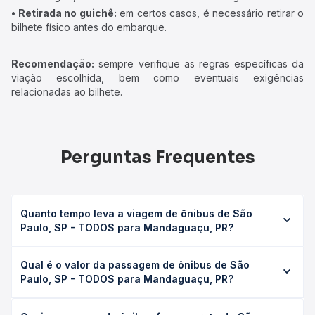
• Retirada no guichê:
em certos casos, é necessário retirar o
bilhete físico antes do embarque.
Recomendação:
sempre verifique as regras específicas da
viação escolhida, bem como eventuais exigências
relacionadas ao bilhete.
Perguntas Frequentes
Quanto tempo leva a viagem de ônibus de São
Paulo, SP - TODOS para Mandaguaçu, PR?
A viagem de ônibus de São Paulo, SP - TODOS para
Qual é o valor da passagem de ônibus de São
Mandaguaçu, PR leva em média 0 horas, podendo variar
Paulo, SP - TODOS para Mandaguaçu, PR?
conforme a viação, o tipo de serviço (convencional,
executivo ou leito) e as condições de tráfego. Na Quero
O preço da passagem de ônibus de São Paulo, SP -
Passagem você consulta os horários disponíveis e vê a