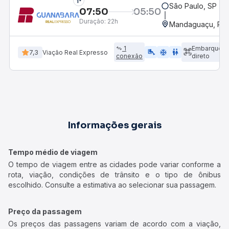
1°
São Paulo, SP - R
07:50
05:50
Duração:
22h
Mandaguaçu, PR
1
Embarque
airline_seat_legroom_extra
ac_unit
WC
7,3
Viação Real Expresso
conexão
direto
Informações gerais
Tempo médio de viagem
O tempo de viagem entre as cidades pode variar conforme a
rota, viação, condições de trânsito e o tipo de ônibus
escolhido. Consulte a estimativa ao selecionar sua passagem.
Preço da passagem
Os preços das passagens variam de acordo com a viação,