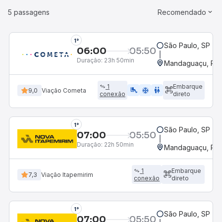
5 passagens
Recomendado
1°
São Paulo, SP - R
06:00
05:50
Duração:
23h 50min
Mandaguaçu, PR
1
Embarque
airline_seat_legroom_extra
ac_unit
wc
9,0
Viação Cometa
conexão
direto
1°
São Paulo, SP - R
07:00
05:50
Duração:
22h 50min
Mandaguaçu, PR
1
Embarque
7,3
Viação Itapemirim
conexão
direto
1°
São Paulo, SP - R
07:00
05:50