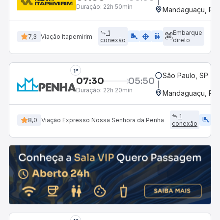
Duração:
22h 50min
Mandaguaçu, PR
1
Embarque
airline_seat_legroom_extra
ac_unit
wc
7,3
Viação Itapemirim
conexão
direto
1°
São Paulo, SP - R
07:30
05:50
Duração:
22h 20min
Mandaguaçu, PR
1
airline_seat_legroom_extra
ac_uni
8,0
Viação Expresso Nossa Senhora da Penha
conexão