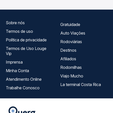
compara todas as opções — empresas, horários, tipos de
serviço e preços — em um só lugar e escolhe a que
melhor se encaixa na sua viagem.
Sobre nós
Gratuidade
Termos de uso
Auto Viações
Política de privacidade
Rodoviárias
Termos de Uso Louge
Destinos
Vip
Afiliados
Imprensa
Rodomilhas
Minha Conta
Viajo Mucho
Atendimento Online
La terminal Costa Rica
Trabalhe Conosco