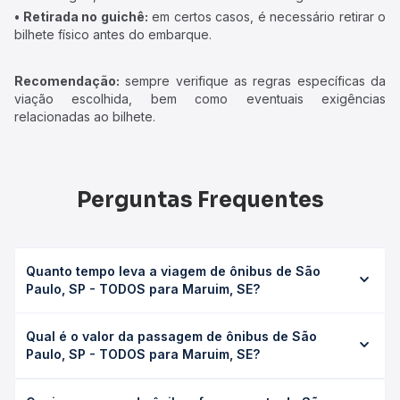
• Retirada no guichê:
em certos casos, é necessário retirar o
bilhete físico antes do embarque.
Recomendação:
sempre verifique as regras específicas da
viação escolhida, bem como eventuais exigências
relacionadas ao bilhete.
Perguntas Frequentes
Quanto tempo leva a viagem de ônibus de São
Paulo, SP - TODOS para Maruim, SE?
A viagem de ônibus de São Paulo, SP - TODOS para
Qual é o valor da passagem de ônibus de São
Maruim, SE leva em média 0 horas, podendo variar
Paulo, SP - TODOS para Maruim, SE?
conforme a viação, o tipo de serviço (convencional,
executivo ou leito) e as condições de tráfego. Na Quero
O preço da passagem de ônibus de São Paulo, SP -
Passagem você consulta os horários disponíveis e vê a