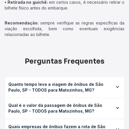
• Retirada no guichê:
em certos casos, é necessário retirar o
bilhete físico antes do embarque.
Recomendação:
sempre verifique as regras específicas da
viação escolhida, bem como eventuais exigências
relacionadas ao bilhete.
Perguntas Frequentes
Quanto tempo leva a viagem de ônibus de São
Paulo, SP - TODOS para Matozinhos, MG?
A viagem de ônibus de São Paulo, SP - TODOS para
Qual é o valor da passagem de ônibus de São
Matozinhos, MG leva em média 10h 18min, podendo variar
Paulo, SP - TODOS para Matozinhos, MG?
conforme a viação, o tipo de serviço (convencional,
executivo ou leito) e as condições de tráfego. Na Quero
O preço da passagem de ônibus de São Paulo, SP -
Passagem você consulta os horários disponíveis e vê a
Quais empresas de ônibus fazem a rota de São
TODOS para Matozinhos, MG custa em média R$ 259,00 e