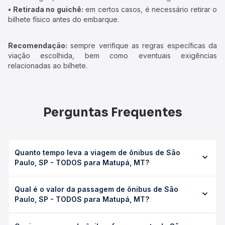
• Retirada no guichê:
em certos casos, é necessário retirar o
bilhete físico antes do embarque.
Recomendação:
sempre verifique as regras específicas da
viação escolhida, bem como eventuais exigências
relacionadas ao bilhete.
Perguntas Frequentes
Quanto tempo leva a viagem de ônibus de São
Paulo, SP - TODOS para Matupá, MT?
A viagem de ônibus de São Paulo, SP - TODOS para
Qual é o valor da passagem de ônibus de São
Matupá, MT leva em média 45h 15min, podendo variar
Paulo, SP - TODOS para Matupá, MT?
conforme a viação, o tipo de serviço (convencional,
executivo ou leito) e as condições de tráfego. Na Quero
O preço da passagem de ônibus de São Paulo, SP -
Passagem você consulta os horários disponíveis e vê a