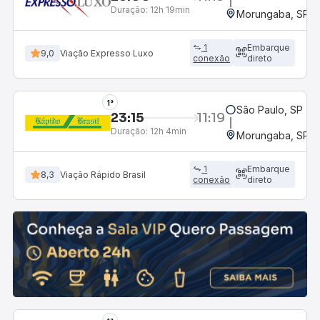
Duração:
12h 19min
Morungaba, SP
1
Embarque
9,0
Viação Expresso Luxo
conexão
direto
1°
São Paulo, SP - 
23:15
11:19
Duração:
12h 4min
Morungaba, SP
1
Embarque
8,3
Viação Rápido Brasil
conexão
direto