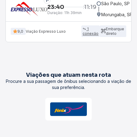
1°
São Paulo, SP - 
23:40
11:19
Duração:
11h 39min
Morungaba, SP
1
Embarque
9,0
Viação Expresso Luxo
conexão
direto
Viações que atuam nesta rota
Procure a sua passagem de ônibus selecionando a viação de
sua preferência.