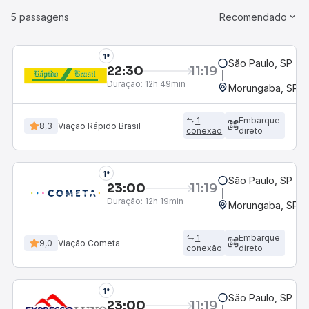
5 passagens
Recomendado
1°
São Paulo, SP - 
22:30
11:19
Duração:
12h 49min
Morungaba, SP
1
Embarque
8,3
Viação Rápido Brasil
conexão
direto
1°
São Paulo, SP - 
23:00
11:19
Duração:
12h 19min
Morungaba, SP
1
Embarque
9,0
Viação Cometa
conexão
direto
1°
São Paulo, SP - 
23:00
11:19