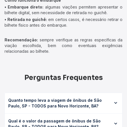
Como funciona o embarque
• Embarque direto:
algumas viações permitem apresentar o
bilhete digital, sem necessidade de retirada no guichê.
• Retirada no guichê:
em certos casos, é necessário retirar o
bilhete físico antes do embarque.
Recomendação:
sempre verifique as regras específicas da
viação escolhida, bem como eventuais exigências
relacionadas ao bilhete.
Perguntas Frequentes
Quanto tempo leva a viagem de ônibus de São
Paulo, SP - TODOS para Novo Horizonte, BA?
A viagem de ônibus de São Paulo, SP - TODOS para Novo
Qual é o valor da passagem de ônibus de São
Horizonte, BA leva em média 33h 29min, podendo variar
Paulo, SP - TODOS para Novo Horizonte, BA?