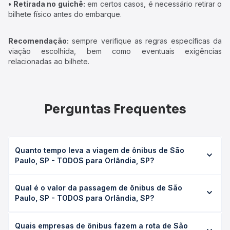
• Retirada no guichê:
em certos casos, é necessário retirar o
bilhete físico antes do embarque.
Recomendação:
sempre verifique as regras específicas da
viação escolhida, bem como eventuais exigências
relacionadas ao bilhete.
Perguntas Frequentes
Quanto tempo leva a viagem de ônibus de São
Paulo, SP - TODOS para Orlândia, SP?
A viagem de ônibus de São Paulo, SP - TODOS para
Qual é o valor da passagem de ônibus de São
Orlândia, SP leva em média 5h 30min, podendo variar
Paulo, SP - TODOS para Orlândia, SP?
conforme a viação, o tipo de serviço (convencional,
executivo ou leito) e as condições de tráfego. Na Quero
O preço da passagem de ônibus de São Paulo, SP -
Passagem você consulta os horários disponíveis e vê a
Quais empresas de ônibus fazem a rota de São
TODOS para Orlândia, SP custa em média R$ 181,75 e