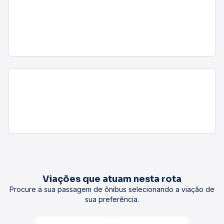
São Paulo - Tietê
São Paulo, SP - Tietê Lounge Vip
Palmeiras
Informações gerais
Tempo médio de viagem
O tempo de viagem entre as cidades pode variar conforme a
rota, viação, condições de trânsito e o tipo de ônibus
escolhido. Consulte a estimativa ao selecionar sua passagem.
Preço da passagem
Os preços das passagens variam de acordo com a viação,
data, horário e tipo de poltrona. Confira os valores atualizados
no momento da compra, pois podem sofrer alterações.