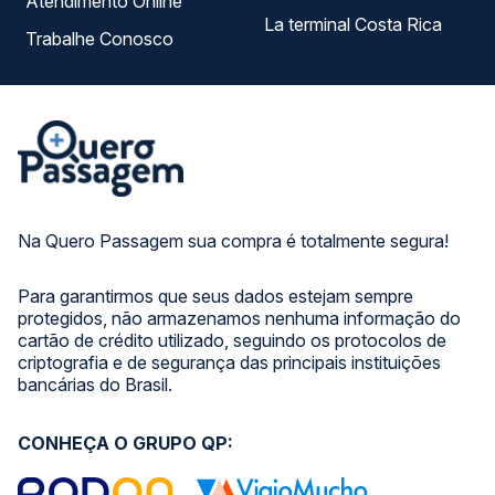
SEGURANÇA
FORMAS DE PAGAMENTO
TOP DESTINOS
Ônibus Rio de Janeiro
TOP VIAÇÕES
Ônibus São Paulo
Passagens Cometa
Ônibus Brasília
TOP RODOVIÁRIAS
Passagens Gontijo
Ônibus Campinas