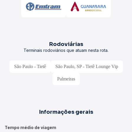
Tipos de ônibus disponíveis
• Convencional:
ônibus com poltronas do tipo convencional
geralmente possuem uma inclinação até 45º e banheiro.
• Executivo:
poltronas confortáveis, ar-condicionado,
sanitário e, em alguns casos, água mineral.
• Leito ou Leito-cama:
maior inclinação, ideal para viagens
mais longas, com ar-condicionado, sanitário e, possivelmente,
água mineral.
Como funciona o embarque
• Embarque direto:
algumas viações permitem apresentar o
bilhete digital, sem necessidade de retirada no guichê.
• Retirada no guichê:
em certos casos, é necessário retirar o
bilhete físico antes do embarque.
Recomendação:
sempre verifique as regras específicas da
viação escolhida, bem como eventuais exigências
relacionadas ao bilhete.