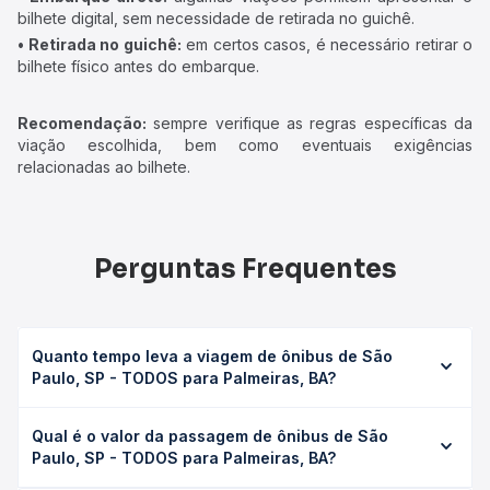
Sobre nós
Gratuidade
Termos de uso
Auto Viações
Política de privacidade
Rodoviárias
Termos de Uso Louge
Destinos
Vip
Afiliados
Imprensa
Rodomilhas
Minha Conta
Viajo Mucho
Atendimento Online
La terminal Costa Rica
Trabalhe Conosco