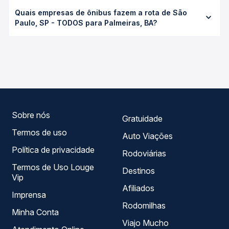
Na Quero Passagem sua compra é totalmente segura!
Para garantirmos que seus dados estejam sempre
protegidos, não armazenamos nenhuma informação do
cartão de crédito utilizado, seguindo os protocolos de
criptografia e de segurança das principais instituições
bancárias do Brasil.
CONHEÇA O GRUPO QP:
SIGA NOSSAS REDES SOCIAIS: