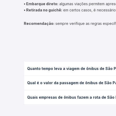
• Embarque direto:
algumas viações permitem apresen
• Retirada no guichê:
em certos casos, é necessário r
Recomendação:
sempre verifique as regras específ
Quanto tempo leva a viagem de ônibus de São 
A viagem de ônibus de São Paulo, SP - TODOS para
Qual é o valor da passagem de ônibus de São 
(convencional, executivo ou leito) e as condições
desejada.
O preço da passagem de ônibus de São Paulo, SP 
Quais empresas de ônibus fazem a rota de São
o tipo de poltrona e a antecedência da compra. N
roteiro.
As viações não identificadas operam o trecho de 
você compara todas as opções — empresas, horário