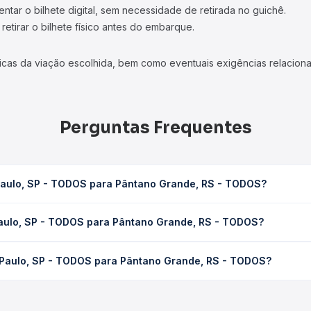
tar o bilhete digital, sem necessidade de retirada no guichê.
etirar o bilhete físico antes do embarque.
icas da viação escolhida, bem como eventuais exigências relaciona
Perguntas Frequentes
Paulo, SP - TODOS para Pântano Grande, RS - TODOS?
 Pântano Grande, RS - TODOS leva em média 23h, podendo variar c
Paulo, SP - TODOS para Pântano Grande, RS - TODOS?
 de tráfego. Na Quero Passagem você consulta os horários disponív
- TODOS para Pântano Grande, RS - TODOS custa em média R$ 597,
 Paulo, SP - TODOS para Pântano Grande, RS - TODOS?
a Quero Passagem você compara os preços de todas as viações em t
São Paulo, SP - TODOS para Pântano Grande, RS - TODOS, com horá
s, tipos de serviço e preços — em um só lugar e escolhe a que me