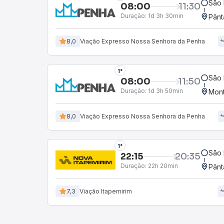
São 
08:00
11:30
Duração:
1d 3h 30min
Pânt
8,0
Viação Expresso Nossa Senhora da Penha
1°
São 
08:00
11:50
Duração:
1d 3h 50min
Mont
8,0
Viação Expresso Nossa Senhora da Penha
1°
São 
22:15
20:35
Duração:
22h 20min
Pânt
7,3
Viação Itapemirim