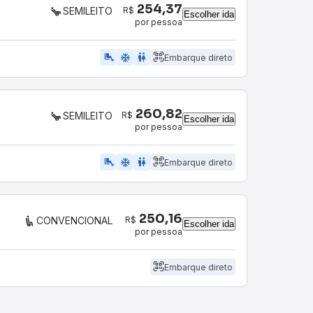
254,37
R$
SEMILEITO
Escolher ida
por pessoa
airline_seat_legroom_extra
ac_unit
WC
Embarque direto
260,82
R$
SEMILEITO
Escolher ida
por pessoa
airline_seat_legroom_extra
ac_unit
WC
Embarque direto
250,16
R$
CONVENCIONAL
Escolher ida
por pessoa
Embarque direto