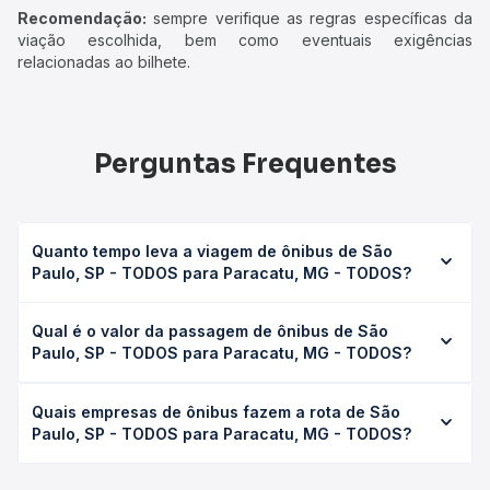
Recomendação:
sempre verifique as regras específicas da
viação escolhida, bem como eventuais exigências
relacionadas ao bilhete.
Perguntas Frequentes
Quanto tempo leva a viagem de ônibus de São
Paulo, SP - TODOS para Paracatu, MG - TODOS?
A viagem de ônibus de São Paulo, SP - TODOS para
Qual é o valor da passagem de ônibus de São
Paracatu, MG - TODOS leva em média 23h 47min,
Paulo, SP - TODOS para Paracatu, MG - TODOS?
podendo variar conforme a viação, o tipo de serviço
(convencional, executivo ou leito) e as condições de
O preço da passagem de ônibus de São Paulo, SP -
tráfego. Na Quero Passagem você consulta os horários
Quais empresas de ônibus fazem a rota de São
TODOS para Paracatu, MG - TODOS custa em média R$
disponíveis e vê a duração exata de cada opção na data
Paulo, SP - TODOS para Paracatu, MG - TODOS?
303,65 e varia conforme a data da viagem, a empresa, o
desejada.
tipo de poltrona e a antecedência da compra. Na Quero
As viações Real Expresso, Continental operam o trecho de
Passagem você compara os preços de todas as viações