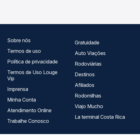
São Paulo, SP - TODOS para Paracatu, MG - TODOS, com
em tempo real e garante a melhor oferta para o seu
horários variados ao longo do dia. Na Quero Passagem
roteiro.
você compara todas as opções — empresas, horários,
tipos de serviço e preços — em um só lugar e escolhe a
que melhor se encaixa na sua viagem.
Sobre nós
Gratuidade
Termos de uso
Auto Viações
Política de privacidade
Rodoviárias
Termos de Uso Louge
Destinos
Vip
Afiliados
Imprensa
Rodomilhas
Minha Conta
Viajo Mucho
Atendimento Online
La terminal Costa Rica
Trabalhe Conosco