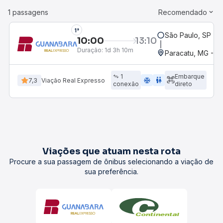
1 passagens
Recomendado
1°
São Paulo, SP - R
10:00
13:10
Duração:
1d 3h 10m
Paracatu, MG - R
1
Embarque
ac_unit
wc
7,3
Viação Real Expresso
conexão
direto
Viações que atuam nesta rota
Procure a sua passagem de ônibus selecionando a viação de
sua preferência.