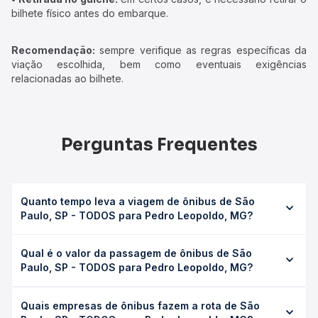
bilhete físico antes do embarque.
Recomendação:
sempre verifique as regras específicas da
viação escolhida, bem como eventuais exigências
relacionadas ao bilhete.
Perguntas Frequentes
Quanto tempo leva a viagem de ônibus de São
Paulo, SP - TODOS para Pedro Leopoldo, MG?
A viagem de ônibus de São Paulo, SP - TODOS para
Qual é o valor da passagem de ônibus de São
Pedro Leopoldo, MG leva em média 10h 5min, podendo
Paulo, SP - TODOS para Pedro Leopoldo, MG?
variar conforme a viação, o tipo de serviço (convencional,
executivo ou leito) e as condições de tráfego. Na Quero
O preço da passagem de ônibus de São Paulo, SP -
Passagem você consulta os horários disponíveis e vê a
Quais empresas de ônibus fazem a rota de São
TODOS para Pedro Leopoldo, MG custa em média R$
duração exata de cada opção na data desejada.