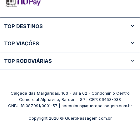
TOP DESTINOS
Ônibus Rio de Janeiro
TOP VIAÇÕES
Ônibus São Paulo
Passagens Cometa
Ônibus Brasília
TOP RODOVIÁRIAS
Passagens Gontijo
Ônibus Campinas
Rodoviária São Paulo - Tietê
Passagens 1001
Ônibus Londrina
Rodoviária Rio de Janeiro - Novo Rio
Passagens Águia Branca
+ Destinos
Rodoviária Belo Horizonte - Gov. Israel Pinheiro (Tergip)
Calçada das Margaridas, 163 - Sala 02 - Condomínio Centro
Passagens Pássaro Marron
Comercial Alphaville, Barueri - SP | CEP: 06453-038
Rodoviária Curitiba
+ Viações
CNPJ: 18.087.991/0001-57 | saconibus@queropassagem.com.br
Rodoviária São Paulo - Barra Funda
Copyright 2026 © QueroPassagem.com.br
+ Rodoviárias