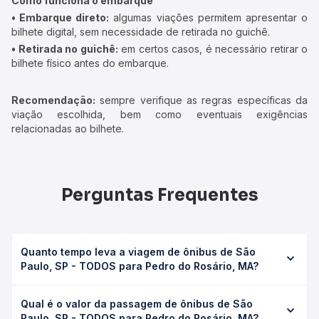
Como funciona o embarque
• Embarque direto:
algumas viações permitem apresentar o
bilhete digital, sem necessidade de retirada no guichê.
• Retirada no guichê:
em certos casos, é necessário retirar o
bilhete físico antes do embarque.
Recomendação:
sempre verifique as regras específicas da
viação escolhida, bem como eventuais exigências
relacionadas ao bilhete.
Perguntas Frequentes
Quanto tempo leva a viagem de ônibus de São
Paulo, SP - TODOS para Pedro do Rosário, MA?
A viagem de ônibus de São Paulo, SP - TODOS para
Qual é o valor da passagem de ônibus de São
Pedro do Rosário, MA leva em média 57h, podendo variar
Paulo, SP - TODOS para Pedro do Rosário, MA?