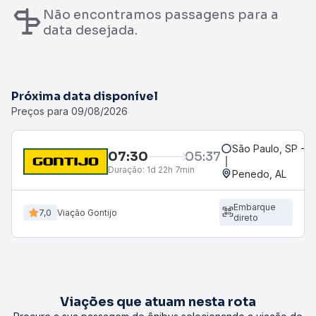
Não encontramos passagens para a
data desejada.
Próxima data disponível
Preços para 09/08/2026
São Paulo, SP - R
07:30
05:37
Duração:
1d 22h 7min
Penedo, AL
Embarque
7,0
Viação Gontijo
direto
Viações que atuam nesta rota