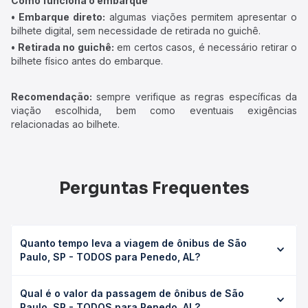
Como funciona o embarque
• Embarque direto:
algumas viações permitem apresentar o
bilhete digital, sem necessidade de retirada no guichê.
• Retirada no guichê:
em certos casos, é necessário retirar o
bilhete físico antes do embarque.
Recomendação:
sempre verifique as regras específicas da
viação escolhida, bem como eventuais exigências
relacionadas ao bilhete.
Perguntas Frequentes
Quanto tempo leva a viagem de ônibus de São
Paulo, SP - TODOS para Penedo, AL?
A viagem de ônibus de São Paulo, SP - TODOS para
Qual é o valor da passagem de ônibus de São
Penedo, AL leva em média 45h 7min, podendo variar
Paulo, SP - TODOS para Penedo, AL?