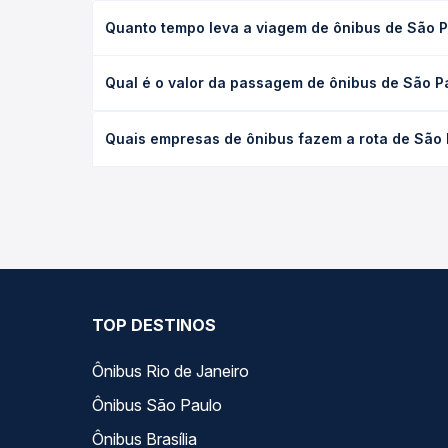
Quanto tempo leva a viagem de ônibus de São P
A viagem de ônibus de São Paulo, SP - TODOS para 
Qual é o valor da passagem de ônibus de São P
executivo ou leito) e as condições de tráfego. Na
O preço da passagem de ônibus de São Paulo, SP -
Quais empresas de ônibus fazem a rota de São 
poltrona e a antecedência da compra. Na Quero Pa
As viações Real Expresso operam o trecho de São 
todas as opções — empresas, horários, tipos de se
TOP DESTINOS
Ônibus Rio de Janeiro
Ônibus São Paulo
Ônibus Brasília