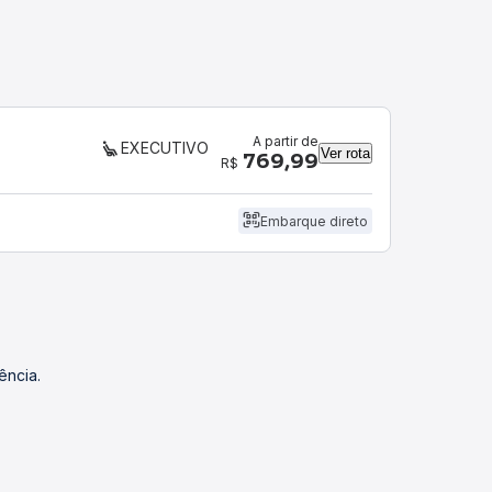
A partir de
EXECUTIVO
Ver rota
769,99
R$
Embarque direto
ência.