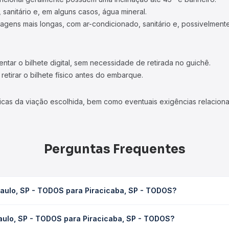
 sanitário e, em alguns casos, água mineral.
viagens mais longas, com ar-condicionado, sanitário e, possivelmente
tar o bilhete digital, sem necessidade de retirada no guichê.
etirar o bilhete físico antes do embarque.
icas da viação escolhida, bem como eventuais exigências relaciona
Perguntas Frequentes
Paulo, SP - TODOS para Piracicaba, SP - TODOS?
Piracicaba, SP - TODOS leva em média 2h 51min, podendo variar co
aulo, SP - TODOS para Piracicaba, SP - TODOS?
 Quero Passagem você consulta os horários disponíveis e vê a dur