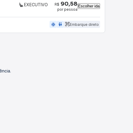
90,58
R$
EXECUTIVO
Escolher ida
por pessoa
ac_unit
wc
Embarque direto
ência.