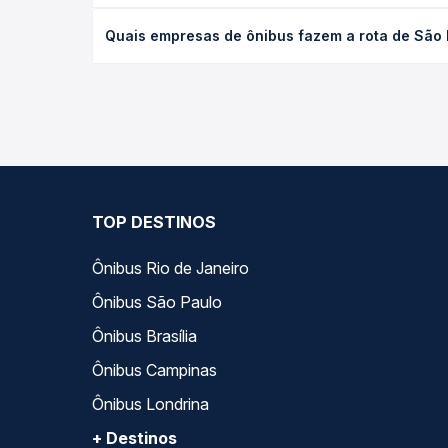
O preço da passagem de ônibus de São Paulo, SP -
Quais empresas de ônibus fazem a rota de São
de poltrona e a antecedência da compra. Na Quero
As viações Piracicabana, Expresso de Prata opera
Passagem você compara todas as opções — empresas
TOP DESTINOS
Ônibus Rio de Janeiro
Ônibus São Paulo
Ônibus Brasília
Ônibus Campinas
Ônibus Londrina
+ Destinos