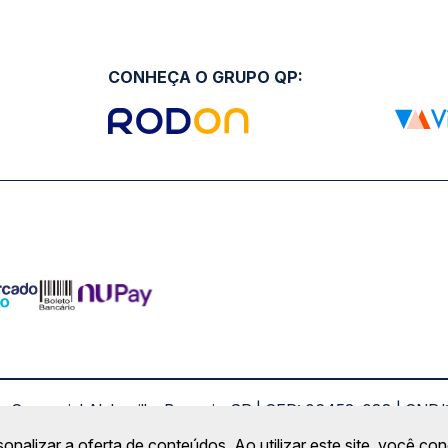
CONHEÇA O GRUPO QP:
ro Comercial Alphaville, Barueri - SP | CEP: 06453-038 | C
Copyright 2026 © QueroPassagem.com.br
sonalizar a oferta de conteúdos. Ao utilizar este site, você c