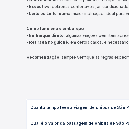
• Executivo:
poltronas confortáveis, ar-condicionado,
• Leito ou Leito-cama:
maior inclinação, ideal para 
Como funciona o embarque
• Embarque direto:
algumas viações permitem apresen
• Retirada no guichê:
em certos casos, é necessário r
Recomendação:
sempre verifique as regras específ
Quanto tempo leva a viagem de ônibus de São 
A viagem de ônibus de São Paulo, SP - TODOS para 
Qual é o valor da passagem de ônibus de São P
executivo ou leito) e as condições de tráfego. Na