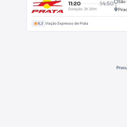
São 
11:20
14:50
Duração:
3h 30m
Pira
8,3
Viação Expresso de Prata
Procu