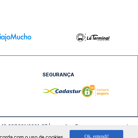
SEGURANÇA
NPJ: 18.087.991/0001-57 | saconibus@queropassagem.com.br
Ok, entendi!
oncorda com o uso de cookies.