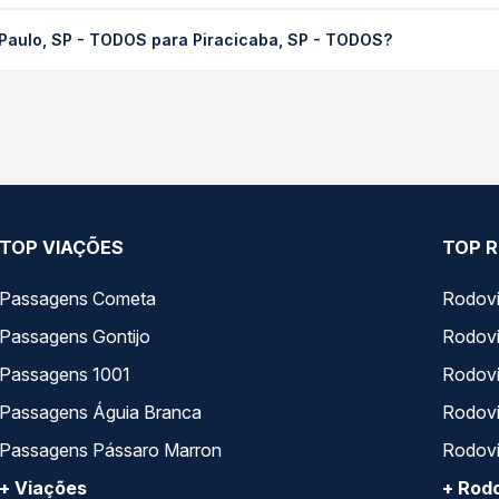
 TODOS para Piracicaba, SP - TODOS custa em média R$ 92,49 e va
 Paulo, SP - TODOS para Piracicaba, SP - TODOS?
 Passagem você compara os preços de todas as viações em tempo re
m o trecho de São Paulo, SP - TODOS para Piracicaba, SP - TODOS,
, horários, tipos de serviço e preços — em um só lugar e escolh
TOP VIAÇÕES
TOP R
Passagens Cometa
Rodovi
Passagens Gontijo
Rodovi
Passagens 1001
Rodoviá
Passagens Águia Branca
Rodoviá
Passagens Pássaro Marron
Rodovi
+ Viações
+ Rodo