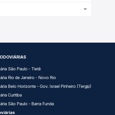
ria conforme a data da viagem, a empresa, o tipo
al e garante a melhor oferta para o seu roteiro.
 com horários variados ao longo do dia. Na Quero
e a que melhor se encaixa na sua viagem.
ODOVIÁRIAS
ária São Paulo - Tietê
ária Rio de Janeiro - Novo Rio
ria Belo Horizonte - Gov. Israel Pinheiro (Tergip)
ria Curitiba
ária São Paulo - Barra Funda
viárias