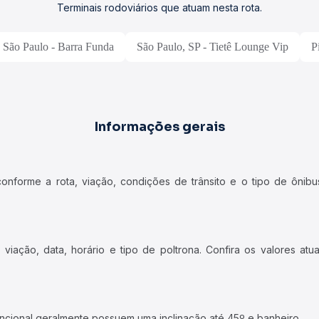
Terminais rodoviários que atuam nesta rota.
São Paulo - Barra Funda
São Paulo, SP - Tietê Lounge Vip
P
Informações gerais
forme a rota, viação, condições de trânsito e o tipo de ônibus
iação, data, horário e tipo de poltrona. Confira os valores at
ncional geralmente possuem uma inclinação até 45º e banheiro.