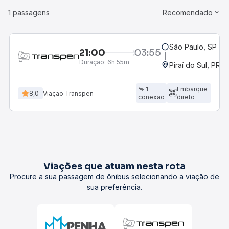
1 passagens
Recomendado
São Paulo, SP - 
21:00
03:55
Duração:
6h 55m
Piraí do Sul, PR
1
Embarque
8,0
Viação Transpen
conexão
direto
Viações que atuam nesta rota
Procure a sua passagem de ônibus selecionando a viação de
sua preferência.