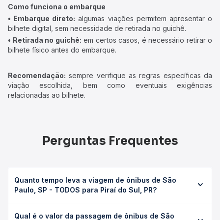
Como funciona o embarque
• Embarque direto:
algumas viações permitem apresentar o
bilhete digital, sem necessidade de retirada no guichê.
• Retirada no guichê:
em certos casos, é necessário retirar o
bilhete físico antes do embarque.
Recomendação:
sempre verifique as regras específicas da
viação escolhida, bem como eventuais exigências
relacionadas ao bilhete.
Perguntas Frequentes
Quanto tempo leva a viagem de ônibus de São
Paulo, SP - TODOS para Piraí do Sul, PR?
A viagem de ônibus de São Paulo, SP - TODOS para Piraí
Qual é o valor da passagem de ônibus de São
do Sul, PR leva em média 12h 16min, podendo variar