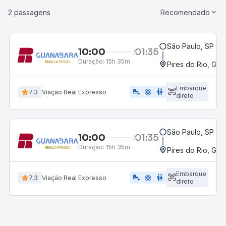
2 passagens
Recomendado
São Paulo, SP - R
10:00
01:35
Duração:
15h 35m
Pires do Rio, GO 
Embarque
airline_seat_legroom_extra
ac_unit
WC
7,3
Viação Real Expresso
direto
São Paulo, SP - R
10:00
01:35
Duração:
15h 35m
Pires do Rio, GO 
Embarque
airline_seat_legroom_extra
ac_unit
wc
7,3
Viação Real Expresso
direto