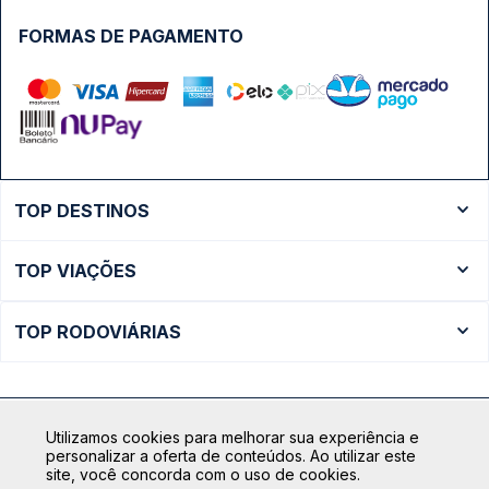
FORMAS DE PAGAMENTO
TOP DESTINOS
Ônibus Rio de Janeiro
TOP VIAÇÕES
Ônibus São Paulo
Passagens Cometa
Ônibus Brasília
TOP RODOVIÁRIAS
Passagens Gontijo
Ônibus Campinas
Rodoviária São Paulo - Tietê
Passagens 1001
Ônibus Londrina
Rodoviária Rio de Janeiro - Novo Rio
Passagens Águia Branca
+ Destinos
Utilizamos cookies para melhorar sua experiência e
Rodoviária Belo Horizonte - Gov. Israel Pinheiro (Tergip)
Calçada das Margaridas, 163 - Sala 02 - Condomínio Centro
Passagens Pássaro Marron
personalizar a oferta de conteúdos. Ao utilizar este
Comercial Alphaville, Barueri - SP | CEP: 06453-038
site, você concorda com o uso de cookies.
Rodoviária Curitiba
+ Viações
CNPJ: 18.087.991/0001-57 | saconibus@queropassagem.com.br