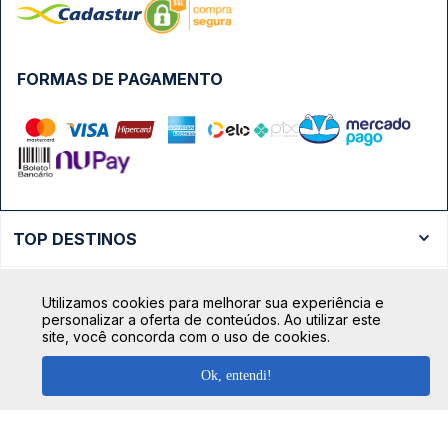
FORMAS DE PAGAMENTO
TOP DESTINOS
Ônibus Rio de Janeiro
TOP VIAÇÕES
Utilizamos cookies para melhorar sua experiência e
Ônibus São Paulo
personalizar a oferta de conteúdos. Ao utilizar este
Passagens Cometa
site, você concorda com o uso de cookies.
Ônibus Brasília
TOP RODOVIÁRIAS
Passagens Gontijo
Ônibus Campinas
Ok, entendi!
Rodoviária São Paulo - Tietê
Passagens 1001
Ônibus Londrina
Rodoviária Rio de Janeiro - Novo Rio
Passagens Águia Branca
+ Destinos