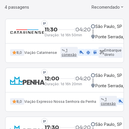
4 passagens
Recomendado
1°
São Paulo, SP - R
11:30
04:20
Duração:
1d 16h 50min
Ponte Serrada, S
1
Embarque
airline_seat_legroom_extra
ac_unit
WC
8,0
Viação Catarinense
conexão
direto
1°
São Paulo, SP - R
12:00
04:20
Duração:
1d 16h 20min
Ponte Serrada, S
1
airline_seat_legroom_extra
ac_uni
8,0
Viação Expresso Nossa Senhora da Penha
conexão
1°
São Paulo, SP - R
17:30
04:20