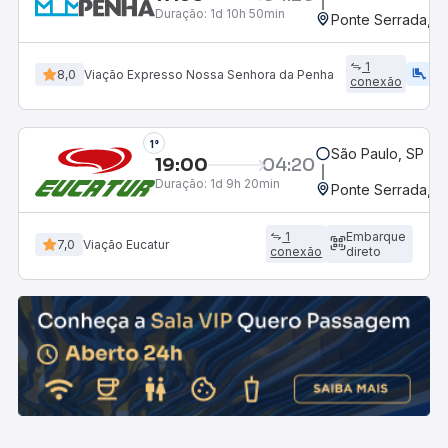
Duração:
1d 10h 50min
Ponte Serrada, S
1
airline_seat_legroom_extra
ac_uni
8,0
Viação Expresso Nossa Senhora da Penha
conexão
1°
São Paulo, SP - R
19:00
04:20
Duração:
1d 9h 20min
Ponte Serrada, S
1
Embarque
7,0
Viação Eucatur
conexão
direto