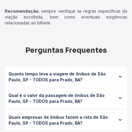
Recomendação:
sempre verifique as regras específicas da
viação escolhida, bem como eventuais exigências
relacionadas ao bilhete.
Perguntas Frequentes
Quanto tempo leva a viagem de ônibus de São
Paulo, SP - TODOS para Prado, BA?
A viagem de ônibus de São Paulo, SP - TODOS para
Qual é o valor da passagem de ônibus de São
Prado, BA leva em média 25h 32min, podendo variar
Paulo, SP - TODOS para Prado, BA?
conforme a viação, o tipo de serviço (convencional,
executivo ou leito) e as condições de tráfego. Na Quero
O preço da passagem de ônibus de São Paulo, SP -
Passagem você consulta os horários disponíveis e vê a
Quais empresas de ônibus fazem a rota de São
TODOS para Prado, BA custa em média R$ 344,78 e varia
duração exata de cada opção na data desejada.
Paulo, SP - TODOS para Prado, BA?
conforme a data da viagem, a empresa, o tipo de poltrona
e a antecedência da compra. Na Quero Passagem você