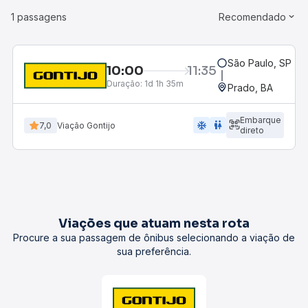
1 passagens
Recomendado
São Paulo, SP - R
10:00
11:35
Duração:
1d 1h 35m
Prado, BA
Embarque
ac_unit
wc
7,0
Viação Gontijo
direto
Viações que atuam nesta rota
Procure a sua passagem de ônibus selecionando a viação de
sua preferência.