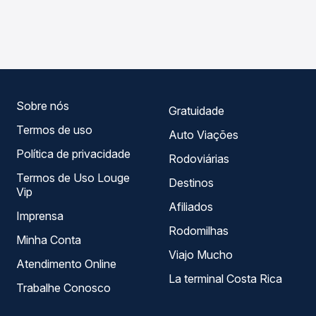
As viações Gontijo operam o trecho de São Paulo, SP -
compara os preços de todas as viações em tempo real e
TODOS para Prado, BA, com horários variados ao longo
garante a melhor oferta para o seu roteiro.
do dia. Na Quero Passagem você compara todas as
opções — empresas, horários, tipos de serviço e preços
— em um só lugar e escolhe a que melhor se encaixa na
sua viagem.
Sobre nós
Gratuidade
Termos de uso
Auto Viações
Política de privacidade
Rodoviárias
Termos de Uso Louge
Destinos
Vip
Afiliados
Imprensa
Rodomilhas
Minha Conta
Viajo Mucho
Atendimento Online
La terminal Costa Rica
Trabalhe Conosco