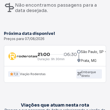
Não encontramos passagens para a
data desejada.
Próxima data disponível
Preços para 07/08/2026
São Paulo, SP - R
21:00
06:30
Duração:
9h 30min
Prata, MG
Embarque
7,3
Viação Roderotas
direto
Viações que atuam nesta rota