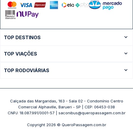
TOP DESTINOS
Ônibus Rio de Janeiro
TOP VIAÇÕES
Ônibus São Paulo
Passagens Cometa
Ônibus Brasília
TOP RODOVIÁRIAS
Passagens Gontijo
Ônibus Campinas
Rodoviária São Paulo - Tietê
Passagens 1001
Ônibus Londrina
Rodoviária Rio de Janeiro - Novo Rio
Passagens Águia Branca
+ Destinos
Rodoviária Belo Horizonte - Gov. Israel Pinheiro (Tergip)
Calçada das Margaridas, 163 - Sala 02 - Condomínio Centro
Passagens Pássaro Marron
Comercial Alphaville, Barueri - SP | CEP: 06453-038
Rodoviária Curitiba
+ Viações
CNPJ: 18.087.991/0001-57 | saconibus@queropassagem.com.br
Rodoviária São Paulo - Barra Funda
Copyright 2026 © QueroPassagem.com.br
+ Rodoviárias