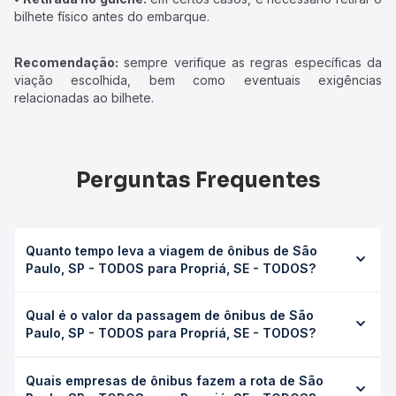
bilhete físico antes do embarque.
Recomendação:
sempre verifique as regras específicas da
viação escolhida, bem como eventuais exigências
relacionadas ao bilhete.
Perguntas Frequentes
Quanto tempo leva a viagem de ônibus de São
Paulo, SP - TODOS para Propriá, SE - TODOS?
A viagem de ônibus de São Paulo, SP - TODOS para
Qual é o valor da passagem de ônibus de São
Propriá, SE - TODOS leva em média 42h 33min, podendo
Paulo, SP - TODOS para Propriá, SE - TODOS?
variar conforme a viação, o tipo de serviço (convencional,
executivo ou leito) e as condições de tráfego. Na Quero
O preço da passagem de ônibus de São Paulo, SP -
Passagem você consulta os horários disponíveis e vê a
Quais empresas de ônibus fazem a rota de São
TODOS para Propriá, SE - TODOS custa em média R$
duração exata de cada opção na data desejada.