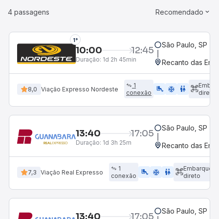
4 passagens
Recomendado
1°
São Paulo, SP - R
10:00
12:45
Duração:
1d 2h 45min
Recanto das Ema
1
Embar
airline_seat_legroom_extra
ac_unit
WC
8,0
Viação Expresso Nordeste
conexão
direto
São Paulo, SP - R
13:40
17:05
Duração:
1d 3h 25m
Recanto das Ema
1
Embarque
airline_seat_legroom_extra
ac_unit
WC
7,3
Viação Real Expresso
conexão
direto
São Paulo, SP - R
13:40
17:05