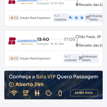
Duração:
1d 3h 25m
Recanto das Ema
1
Embarque
airline_seat_legroom_extra
ac_unit
wc
7,3
Viação Real Expresso
conexão
direto
São Paulo, SP - R
13:40
17:05
Duração:
1d 3h 25m
Recanto das Ema
1
Embarque
7,3
Viação Real Expresso
conexão
direto