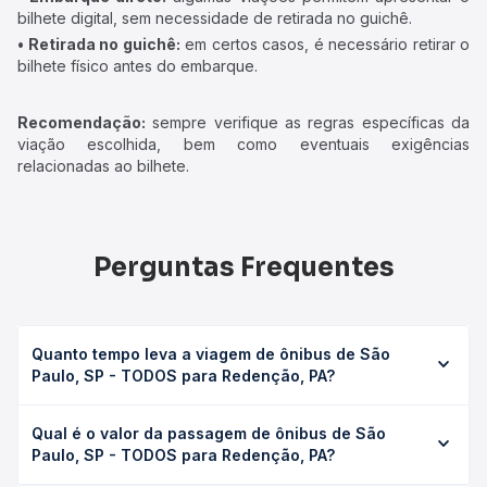
escolhido. Consulte a estimativa ao selecionar sua passagem.
Preço da passagem
Os preços das passagens variam de acordo com a viação,
data, horário e tipo de poltrona. Confira os valores atualizados
no momento da compra, pois podem sofrer alterações.
Tipos de ônibus disponíveis
• Convencional:
ônibus com poltronas do tipo convencional
geralmente possuem uma inclinação até 45º e banheiro.
• Executivo:
poltronas confortáveis, ar-condicionado,
sanitário e, em alguns casos, água mineral.
• Leito ou Leito-cama:
maior inclinação, ideal para viagens
mais longas, com ar-condicionado, sanitário e, possivelmente,
água mineral.
Como funciona o embarque
• Embarque direto:
algumas viações permitem apresentar o
bilhete digital, sem necessidade de retirada no guichê.