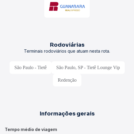
1
Retirada
7,3
Viação Três Estrelas
conexão
guichê
1°
São Paulo, SP - Rodoviária do Tiet
10:00
05:15
Duração:
1d 19h 15min
Redenção, PA
1
Embarqu
airline_seat_legroom_extra
ac_unit
WC
8,0
Viação Expresso Nordeste
conexão
direto
Viações que atuam nesta rota
Procure a sua passagem de ônibus selecionando a viação de
sua preferência.