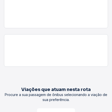
1°
São Paulo, SP - Rodoviária do Tiet
07:45
05:15
Duração:
1d 21h 30min
Redenção, PA
1
Retirada
airline_seat_legroom_extra
ac_unit
WC
7,3
Viação Três Estrelas
conexão
guichê
1°
São Paulo, SP - Rodoviária do Tiet
07:46
05:15
Duração:
1d 21h 29min
Redenção, PA
1
Retirada
airline_seat_legroom_extra
ac_unit
wc
7,3
Viação Três Estrelas
conexão
guichê
1°
São Paulo, SP - Rodoviária do Tiet
07:48
05:15
Duração:
1d 21h 27min
Redenção, PA