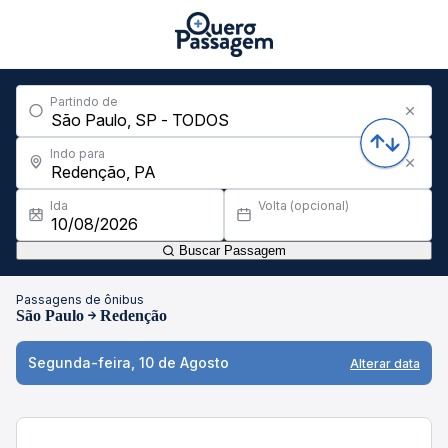
Partindo de
Indo para
Ida
Volta (opcional)
Buscar Passagem
Passagens de ônibus
São Paulo
Redenção
Segunda-feira, 10 de Agosto
Alterar data
Filtros
00h00 - 05h59
06h00 - 11h59
12h00 - 17h5