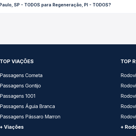
 Paulo, SP - TODOS para Regeneração, PI - TODOS?
Quero Passagem você compara os preços de todas as viações em tem
aulo, SP - TODOS para Regeneração, PI - TODOS, com horários va
pos de serviço e preços — em um só lugar e escolhe a que melhor 
TOP VIAÇÕES
TOP R
Passagens Cometa
Rodovi
Passagens Gontijo
Rodovi
Passagens 1001
Rodoviá
Passagens Águia Branca
Rodoviá
Passagens Pássaro Marron
Rodovi
+ Viações
+ Rodo