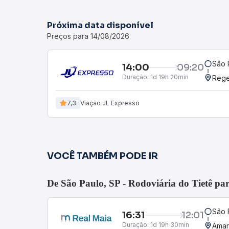
Próxima data disponível
Preços para 14/08/2026
São 
14:00
09:20
Duração:
1d 19h 20min
Rege
7,3
Viação JL Expresso
VOCÊ TAMBÉM PODE IR
De São Paulo, SP - Rodoviária do Tietê pa
São 
16:31
12:01
Duração:
1d 19h 30min
Amar