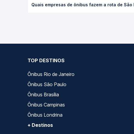
Quais empresas de ônibus fazem a rota de São
tipo de poltrona e a antecedência da compra. Na 
roteiro.
As viações JL Expresso operam o trecho de São P
compara todas as opções — empresas, horários, ti
TOP DESTINOS
Ônibus Rio de Janeiro
Ônibus São Paulo
Ônibus Brasília
Ônibus Campinas
Ônibus Londrina
+ Destinos