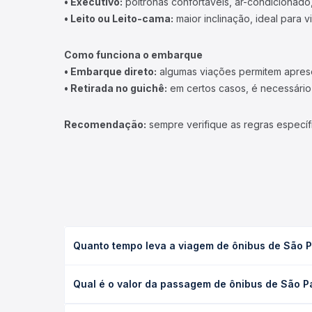
• Executivo:
poltronas confortáveis, ar-condicionado,
• Leito ou Leito-cama:
maior inclinação, ideal para 
Como funciona o embarque
• Embarque direto:
algumas viações permitem apresen
• Retirada no guichê:
em certos casos, é necessário r
Recomendação:
sempre verifique as regras específ
Quanto tempo leva a viagem de ônibus de São 
A viagem de ônibus de São Paulo, SP - TODOS para
Qual é o valor da passagem de ônibus de São 
(convencional, executivo ou leito) e as condições
desejada.
O preço da passagem de ônibus de São Paulo, SP 