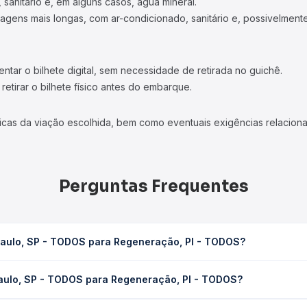
 sanitário e, em alguns casos, água mineral.
viagens mais longas, com ar-condicionado, sanitário e, possivelmente
tar o bilhete digital, sem necessidade de retirada no guichê.
etirar o bilhete físico antes do embarque.
icas da viação escolhida, bem como eventuais exigências relaciona
Perguntas Frequentes
Paulo, SP - TODOS para Regeneração, PI - TODOS?
 Regeneração, PI - TODOS leva em média 47h 7min, podendo variar
Paulo, SP - TODOS para Regeneração, PI - TODOS?
 de tráfego. Na Quero Passagem você consulta os horários disponív
- TODOS para Regeneração, PI - TODOS custa em média R$ 666,61 