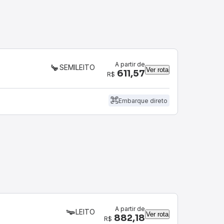
A partir de
SEMILEITO
Ver rota
611,57
R$
Embarque direto
A partir de
LEITO
Ver rota
882,18
R$