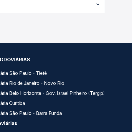
po real e garante a melhor oferta para o seu
riados ao longo do dia. Na Quero Passagem você
se encaixa na sua viagem.
ODOVIÁRIAS
ária São Paulo - Tietê
ária Rio de Janeiro - Novo Rio
ria Belo Horizonte - Gov. Israel Pinheiro (Tergip)
ria Curitiba
ária São Paulo - Barra Funda
viárias