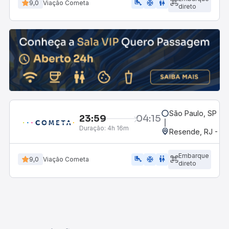
airline_seat_legroom_extra
ac_unit
WC
9,0
Viação Cometa
direto
São Paulo, SP - R
23:59
04:15
Duração:
4h 16m
Resende, RJ - Gr
Embarque
airline_seat_legroom_extra
ac_unit
wc
9,0
Viação Cometa
direto