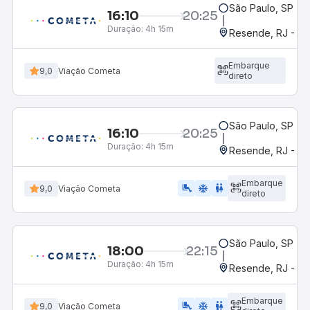
São Paulo, SP - R
16:10
20:25
Duração:
4h 15m
Resende, RJ - Gr
Embarque
9,0
Viação Cometa
direto
São Paulo, SP - R
16:10
20:25
Duração:
4h 15m
Resende, RJ - Gr
Embarque
airline_seat_legroom_extra
ac_unit
wc
9,0
Viação Cometa
direto
São Paulo, SP - R
18:00
22:15
Duração:
4h 15m
Resende, RJ - Gr
Embarque
airline_seat_legroom_extra
ac_unit
WC
9,0
Viação Cometa