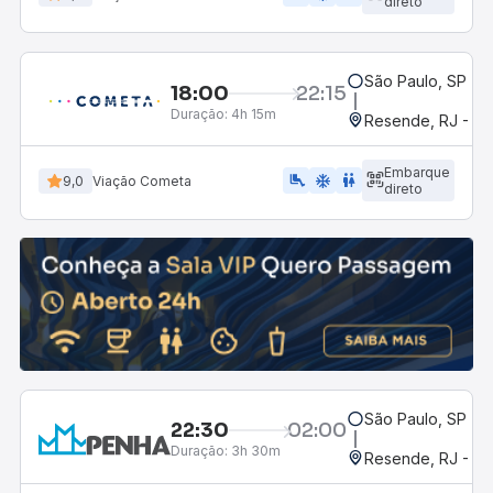
direto
São Paulo, SP - R
18:00
22:15
Duração:
4h 15m
Resende, RJ - Gr
Embarque
airline_seat_legroom_extra
ac_unit
wc
9,0
Viação Cometa
direto
São Paulo, SP - R
22:30
02:00
Duração:
3h 30m
Resende, RJ - Gr