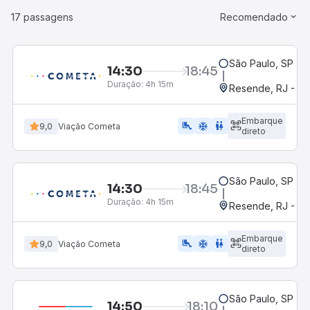
17 passagens
Recomendado
São Paulo, SP - R
14:30
18:45
Duração:
4h 15m
Resende, RJ - Gr
Embarque
airline_seat_legroom_extra
ac_unit
WC
9,0
Viação Cometa
direto
São Paulo, SP - R
14:30
18:45
Duração:
4h 15m
Resende, RJ - Gr
Embarque
airline_seat_legroom_extra
ac_unit
wc
9,0
Viação Cometa
direto
São Paulo, SP - 
14:50
18:10