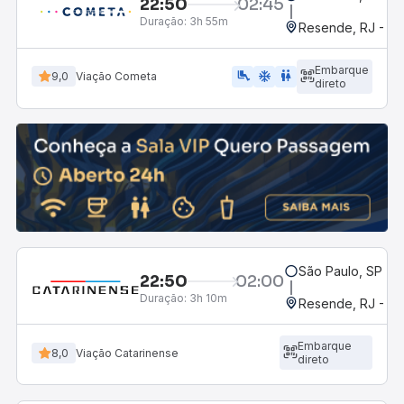
22:50
02:45
Duração:
3h 55m
Resende, RJ - Gr
Embarque
airline_seat_legroom_extra
ac_unit
wc
9,0
Viação Cometa
direto
São Paulo, SP - 
22:50
02:00
Duração:
3h 10m
Resende, RJ - Gr
Embarque
8,0
Viação Catarinense
direto