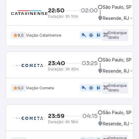
São Paulo, SP - 
22:50
02:00
Duração:
3h 10m
Resende, RJ - Gr
Embarque
airline_seat_legroom_extra
ac_unit
wc
8,0
Viação Catarinense
direto
São Paulo, SP - R
23:40
03:25
Duração:
3h 45m
Resende, RJ - Gr
Embarque
airline_seat_legroom_extra
ac_unit
WC
9,0
Viação Cometa
direto
São Paulo, SP - R
23:59
04:15
Duração:
4h 16m
Resende, RJ - Gr
Embarque