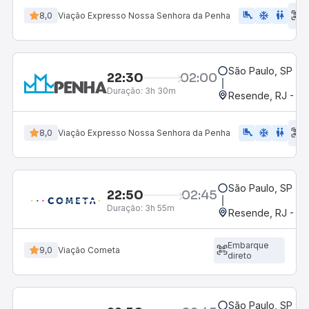
E
airline_seat_legroom_extra
ac_unit
WC
8,0
Viação Expresso Nossa Senhora da Penha
d
São Paulo, SP - R
22:30
02:00
Duração:
3h 30m
Resende, RJ - Gr
E
airline_seat_legroom_extra
ac_unit
wc
8,0
Viação Expresso Nossa Senhora da Penha
d
São Paulo, SP - R
22:50
02:45
Duração:
3h 55m
Resende, RJ - Gr
Embarque
9,0
Viação Cometa
direto
São Paulo, SP - R