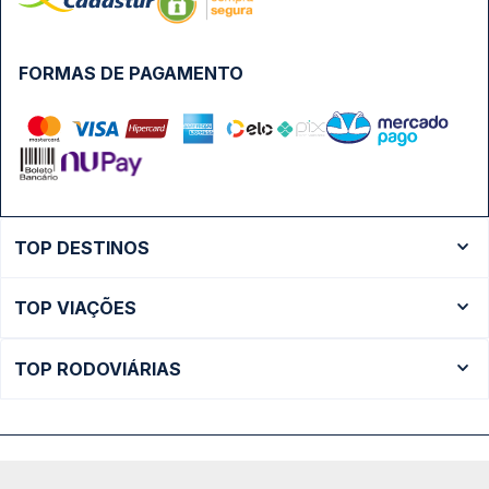
FORMAS DE PAGAMENTO
TOP DESTINOS
Ônibus Rio de Janeiro
TOP VIAÇÕES
Ônibus São Paulo
Passagens Cometa
Ônibus Brasília
TOP RODOVIÁRIAS
Passagens Gontijo
Ônibus Campinas
Rodoviária São Paulo - Tietê
Passagens 1001
Ônibus Londrina
Rodoviária Rio de Janeiro - Novo Rio
Passagens Águia Branca
+ Destinos
Rodoviária Belo Horizonte - Gov. Israel Pinheiro (Tergip)
Calçada das Margaridas, 163 - Sala 02 - Condomínio Centro
Passagens Pássaro Marron