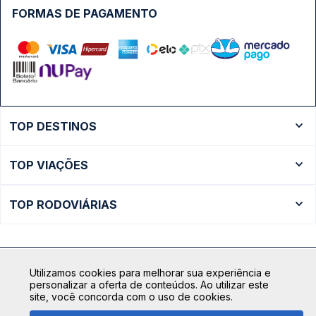
FORMAS DE PAGAMENTO
TOP DESTINOS
Ônibus Rio de Janeiro
TOP VIAÇÕES
Ônibus São Paulo
Passagens Cometa
Ônibus Brasília
TOP RODOVIÁRIAS
Passagens Gontijo
Ônibus Campinas
Rodoviária São Paulo - Tietê
Passagens 1001
Ônibus Londrina
Rodoviária Rio de Janeiro - Novo Rio
Passagens Águia Branca
+ Destinos
Utilizamos cookies para melhorar sua experiência e
Rodoviária Belo Horizonte - Gov. Israel Pinheiro (Tergip)
Calçada das Margaridas, 163 - Sala 02 - Condomínio Centro
Passagens Pássaro Marron
personalizar a oferta de conteúdos. Ao utilizar este
Comercial Alphaville, Barueri - SP | CEP: 06453-038
site, você concorda com o uso de cookies.
Rodoviária Curitiba
+ Viações
CNPJ: 18.087.991/0001-57 | saconibus@queropassagem.com.br