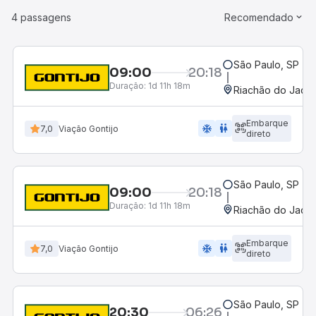
4 passagens
Recomendado
São Paulo, SP - R
09:00
20:18
Duração:
1d 11h 18m
Riachão do Jacuí
Embarque
ac_unit
wc
7,0
Viação Gontijo
direto
São Paulo, SP - R
09:00
20:18
Duração:
1d 11h 18m
Riachão do Jacuí
Embarque
ac_unit
wc
7,0
Viação Gontijo
direto
São Paulo, SP - R
20:30
06:26