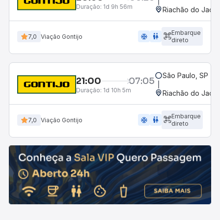
Duração:
1d 9h 56m
Riachão do Jacuí
Embarque
ac_unit
wc
7,0
Viação Gontijo
direto
São Paulo, SP - R
21:00
07:05
Duração:
1d 10h 5m
Riachão do Jacuí
Embarque
ac_unit
wc
7,0
Viação Gontijo
direto