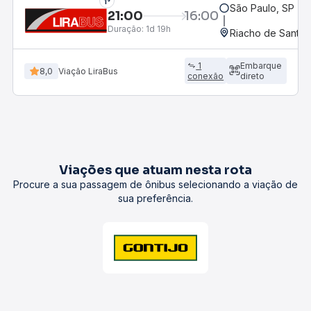
1°
São Paulo, SP - R
21:00
16:00
Duração:
1d 19h
Riacho de Santan
1
Embarque
8,0
Viação LiraBus
conexão
direto
Viações que atuam nesta rota
Procure a sua passagem de ônibus selecionando a viação de
sua preferência.