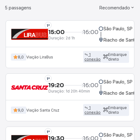
5 passagens
Recomendado
1°
São Paulo, SP - R
15:00
16:00
Duração:
2d 1h
Riacho de Santan
1
Embarque
8,0
Viação LiraBus
conexão
direto
1°
São Paulo, SP - R
19:20
16:00
Duração:
1d 20h 40min
Riacho de Santan
1
Embarque
9,0
Viação Santa Cruz
conexão
direto
1°
São Paulo, SP - R
19:30
16:00