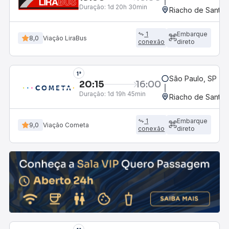
Duração:
1d 20h 30min
Riacho de Santan
1
Embarque
8,0
Viação LiraBus
conexão
direto
1°
São Paulo, SP - R
20:15
16:00
Duração:
1d 19h 45min
Riacho de Santan
1
Embarque
9,0
Viação Cometa
conexão
direto