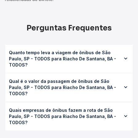
Perguntas Frequentes
Quanto tempo leva a viagem de ônibus de São
Paulo, SP - TODOS para Riacho De Santana, BA -
TODOS?
A viagem de ônibus de São Paulo, SP - TODOS para
Qual é o valor da passagem de ônibus de São
Riacho De Santana, BA - TODOS leva em média 26h
Paulo, SP - TODOS para Riacho De Santana, BA -
32min, podendo variar conforme a viação, o tipo de
TODOS?
serviço (convencional, executivo ou leito) e as condições
de tráfego. Na Quero Passagem você consulta os horários
O preço da passagem de ônibus de São Paulo, SP -
disponíveis e vê a duração exata de cada opção na data
Quais empresas de ônibus fazem a rota de São
TODOS para Riacho De Santana, BA - TODOS custa em
desejada.
Paulo, SP - TODOS para Riacho De Santana, BA -
média R$ 453,55 e varia conforme a data da viagem, a
TODOS?
empresa, o tipo de poltrona e a antecedência da compra.
Na Quero Passagem você compara os preços de todas as
As viações Gontijo operam o trecho de São Paulo, SP -
viações em tempo real e garante a melhor oferta para o