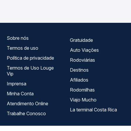
TODOS para Riacho De Santana, BA - TODOS, com
seu roteiro.
horários variados ao longo do dia. Na Quero Passagem
você compara todas as opções — empresas, horários,
tipos de serviço e preços — em um só lugar e escolhe a
que melhor se encaixa na sua viagem.
Sobre nós
Gratuidade
Termos de uso
Auto Viações
Política de privacidade
Rodoviárias
Termos de Uso Louge
Destinos
Vip
Afiliados
Imprensa
Rodomilhas
Minha Conta
Viajo Mucho
Atendimento Online
La terminal Costa Rica
Trabalhe Conosco