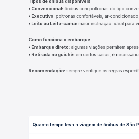
Tipos de ônibus disponíveis
• Convencional:
ônibus com poltronas do tipo conve
• Executivo:
poltronas confortáveis, ar-condicionado,
• Leito ou Leito-cama:
maior inclinação, ideal para 
Como funciona o embarque
• Embarque direto:
algumas viações permitem apresen
• Retirada no guichê:
em certos casos, é necessário r
Recomendação:
sempre verifique as regras específ
Quanto tempo leva a viagem de ônibus de São P
A viagem de ônibus de São Paulo, SP - TODOS para 