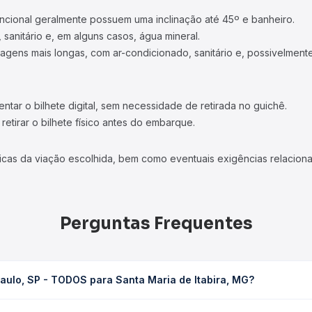
ncional geralmente possuem uma inclinação até 45º e banheiro.
 sanitário e, em alguns casos, água mineral.
viagens mais longas, com ar-condicionado, sanitário e, possivelmente
tar o bilhete digital, sem necessidade de retirada no guichê.
etirar o bilhete físico antes do embarque.
icas da viação escolhida, bem como eventuais exigências relaciona
Perguntas Frequentes
aulo, SP - TODOS para Santa Maria de Itabira, MG?
Santa Maria de Itabira, MG leva em média 12h 5min, podendo variar