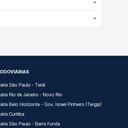
eis e vê a duração exata de cada opção na data
e varia conforme a data da viagem, a empresa, o
po real e garante a melhor oferta para o seu
s ao longo do dia. Na Quero Passagem você
se encaixa na sua viagem.
ODOVIÁRIAS
ária São Paulo - Tietê
ária Rio de Janeiro - Novo Rio
ria Belo Horizonte - Gov. Israel Pinheiro (Tergip)
ria Curitiba
ária São Paulo - Barra Funda