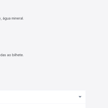
, água mineral.
das ao bilhete.
 conforme a viação, o tipo de serviço