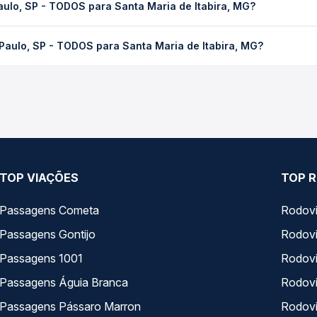
aulo, SP - TODOS para Santa Maria de Itabira, MG?
 de tráfego. Na Quero Passagem você consulta os horários disponív
 TODOS para Santa Maria de Itabira, MG custa em média R$ 354,02 
Paulo, SP - TODOS para Santa Maria de Itabira, MG?
Quero Passagem você compara os preços de todas as viações em tem
SP - TODOS para Santa Maria de Itabira, MG, com horários variado
pos de serviço e preços — em um só lugar e escolhe a que melhor 
TOP VIAÇÕES
TOP R
Passagens Cometa
Rodovi
Passagens Gontijo
Rodovi
Passagens 1001
Rodoviá
Passagens Águia Branca
Rodoviá
Passagens Pássaro Marron
Rodovi