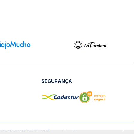
SEGURANÇA
NPJ: 18.087.991/0001-57 | saconibus@queropassagem.com.br