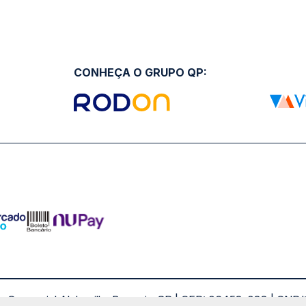
CONHEÇA O GRUPO QP:
ro Comercial Alphaville, Barueri - SP | CEP: 06453-038 | C