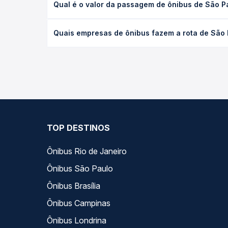
Qual é o valor da passagem de ônibus de São P
(convencional, executivo ou leito) e as condições
desejada.
O preço da passagem de ônibus de São Paulo, SP -
Quais empresas de ônibus fazem a rota de São 
tipo de poltrona e a antecedência da compra. Na 
roteiro.
As viações Gontijo operam o trecho de São Paulo, 
compara todas as opções — empresas, horários, ti
TOP DESTINOS
Ônibus Rio de Janeiro
Ônibus São Paulo
Ônibus Brasília
Ônibus Campinas
Ônibus Londrina