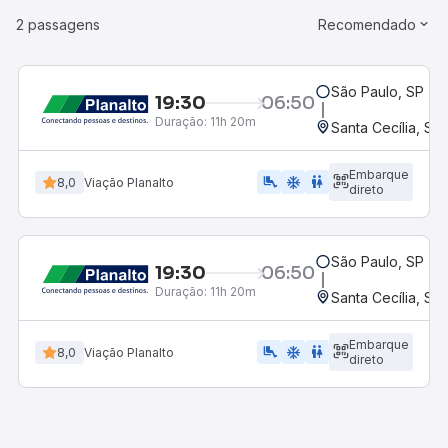
2 passagens
Recomendado
São Paulo, SP - R
19:30
06:50
Duração:
11h 20m
Santa Cecília, SC
Embarque
airline_seat_legroom_extra
ac_unit
WC
8,0
Viação Planalto
direto
São Paulo, SP - R
19:30
06:50
Duração:
11h 20m
Santa Cecília, SC
Embarque
airline_seat_legroom_extra
ac_unit
wc
8,0
Viação Planalto
direto