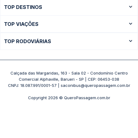
TOP DESTINOS
Ônibus Rio de Janeiro
TOP VIAÇÕES
Ônibus São Paulo
Passagens Cometa
Ônibus Brasília
TOP RODOVIÁRIAS
Passagens Gontijo
Ônibus Campinas
Rodoviária São Paulo - Tietê
Passagens 1001
Ônibus Londrina
Rodoviária Rio de Janeiro - Novo Rio
Passagens Águia Branca
+ Destinos
Rodoviária Belo Horizonte - Gov. Israel Pinheiro (Tergip)
Calçada das Margaridas, 163 - Sala 02 - Condomínio Centro
Passagens Pássaro Marron
Comercial Alphaville, Barueri - SP | CEP: 06453-038
Rodoviária Curitiba
+ Viações
CNPJ: 18.087.991/0001-57 | saconibus@queropassagem.com.br
Rodoviária São Paulo - Barra Funda
Copyright 2026 © QueroPassagem.com.br
+ Rodoviárias