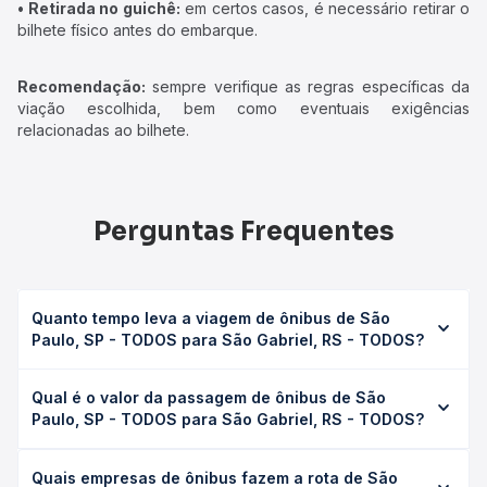
• Retirada no guichê:
em certos casos, é necessário retirar o
bilhete físico antes do embarque.
Recomendação:
sempre verifique as regras específicas da
viação escolhida, bem como eventuais exigências
relacionadas ao bilhete.
Perguntas Frequentes
Quanto tempo leva a viagem de ônibus de São
Paulo, SP - TODOS para São Gabriel, RS - TODOS?
A viagem de ônibus de São Paulo, SP - TODOS para São
Qual é o valor da passagem de ônibus de São
Gabriel, RS - TODOS leva em média 25h 25min, podendo
Paulo, SP - TODOS para São Gabriel, RS - TODOS?
variar conforme a viação, o tipo de serviço (convencional,
executivo ou leito) e as condições de tráfego. Na Quero
O preço da passagem de ônibus de São Paulo, SP -
Passagem você consulta os horários disponíveis e vê a
Quais empresas de ônibus fazem a rota de São
TODOS para São Gabriel, RS - TODOS custa em média R$