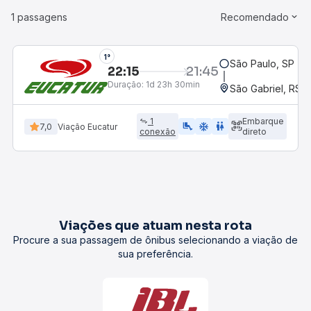
1 passagens
Recomendado
1°
São Paulo, SP - R
22:15
21:45
Duração:
1d 23h 30min
São Gabriel, RS -
1
Embarque
airline_seat_legroom_extra
ac_unit
wc
7,0
Viação Eucatur
conexão
direto
Viações que atuam nesta rota
Procure a sua passagem de ônibus selecionando a viação de
sua preferência.