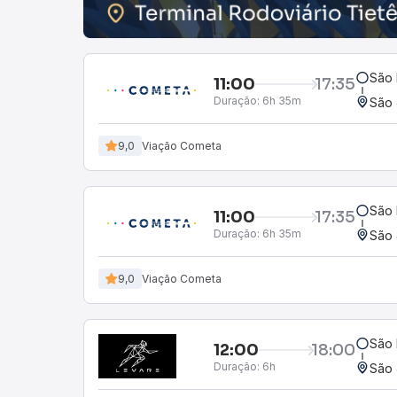
São 
11:00
17:35
Duração:
6h 35m
São 
9,0
Viação Cometa
São 
11:00
17:35
Duração:
6h 35m
São 
9,0
Viação Cometa
São 
12:00
18:00
Duração:
6h
São 