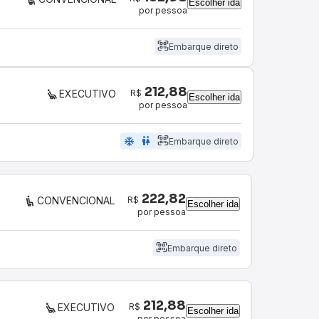
Escolher ida
por pessoa
Embarque direto
212,88
R$
EXECUTIVO
Escolher ida
por pessoa
ac_unit
wc
Embarque direto
222,82
R$
CONVENCIONAL
Escolher ida
por pessoa
Embarque direto
212,88
R$
EXECUTIVO
Escolher ida
por pessoa