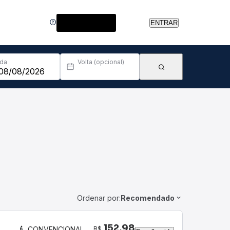
Central de Ajuda
ENTRAR
Ida
Volta (opcional)
Ordenar por:
Recomendado
152,98
R$
CONVENCIONAL