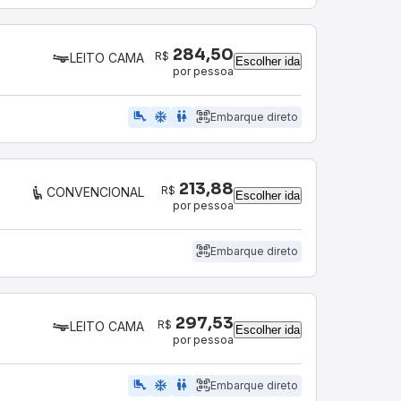
284,50
R$
LEITO CAMA
Escolher ida
por pessoa
airline_seat_legroom_extra
ac_unit
wc
Embarque direto
213,88
R$
CONVENCIONAL
Escolher ida
por pessoa
Embarque direto
297,53
R$
LEITO CAMA
Escolher ida
por pessoa
airline_seat_legroom_extra
ac_unit
wc
Embarque direto