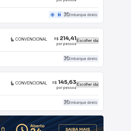
ac_unit
wc
Embarque direto
214,41
R$
CONVENCIONAL
Escolher ida
por pessoa
Embarque direto
145,63
R$
CONVENCIONAL
Escolher ida
por pessoa
Embarque direto