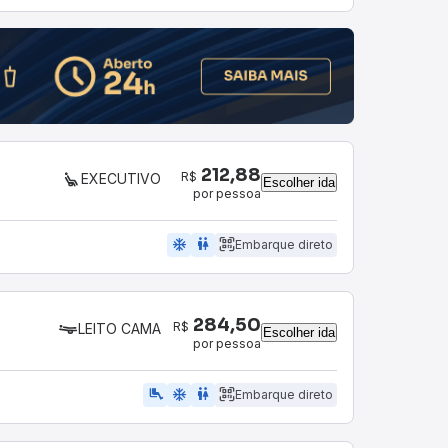
212,88
R$
EXECUTIVO
Escolher ida
por pessoa
ac_unit
wc
Embarque direto
284,50
R$
LEITO CAMA
Escolher ida
por pessoa
airline_seat_legroom_extra
ac_unit
wc
Embarque direto