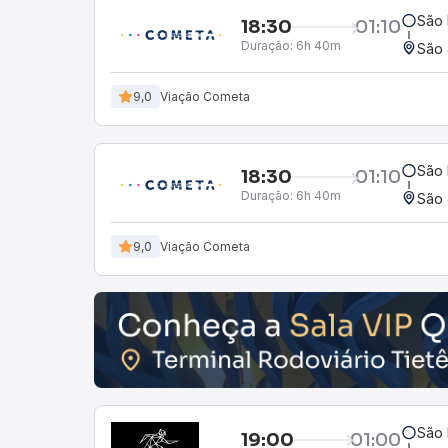
São 
18:30
01:10
Duração:
6h 40m
São 
9,0
Viação Cometa
São 
18:30
01:10
Duração:
6h 40m
São 
9,0
Viação Cometa
São 
19:00
01:00