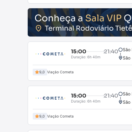
São 
15:00
21:40
Duração:
6h 40m
São 
9,0
Viação Cometa
São 
15:00
21:40
Duração:
6h 40m
São 
9,0
Viação Cometa