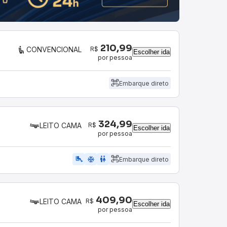
210,99
R$
CONVENCIONAL
Escolher ida
por pessoa
Embarque direto
324,99
R$
LEITO CAMA
Escolher ida
por pessoa
airline_seat_legroom_extra
ac_unit
wc
Embarque direto
409,90
R$
LEITO CAMA
Escolher ida
por pessoa