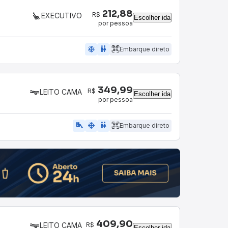
212,88
R$
EXECUTIVO
Escolher ida
por pessoa
ac_unit
wc
Embarque direto
349,99
R$
LEITO CAMA
Escolher ida
por pessoa
airline_seat_legroom_extra
ac_unit
wc
Embarque direto
409,90
R$
LEITO CAMA
Escolher ida