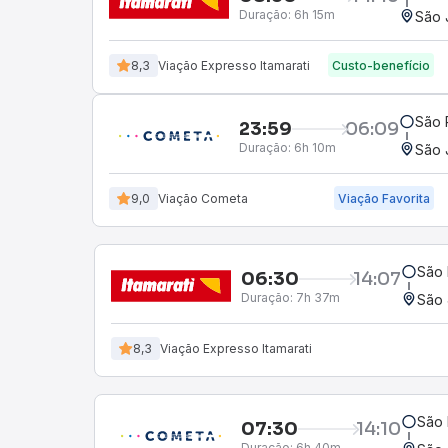
Duração:
6h 15m
São J
8,3
Viação Expresso Itamarati
Custo-benefício
São 
23:59
06:09
Duração:
6h 10m
São 
9,0
Viação Cometa
Viação Favorita
São 
06:30
14:07
Duração:
7h 37m
São 
8,3
Viação Expresso Itamarati
São 
07:30
14:10
Duração:
6h 40m