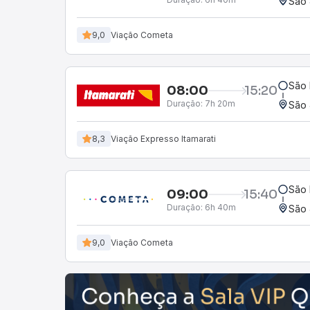
São 
9,0
Viação Cometa
São 
08:00
15:20
Duração:
7h 20m
São 
8,3
Viação Expresso Itamarati
São 
09:00
15:40
Duração:
6h 40m
São 
9,0
Viação Cometa