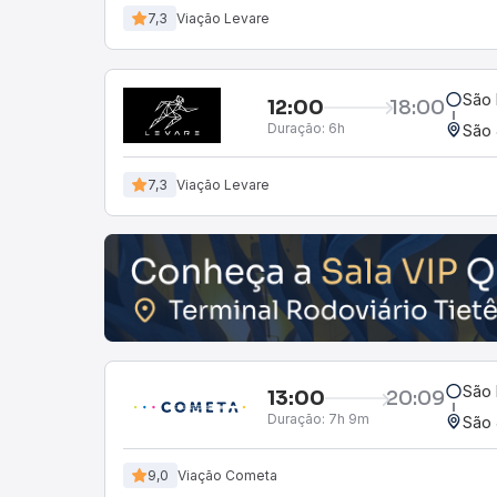
7,3
Viação Levare
São 
12:00
18:00
Duração:
6h
São 
7,3
Viação Levare
São 
13:00
20:09
Duração:
7h 9m
São 
9,0
Viação Cometa