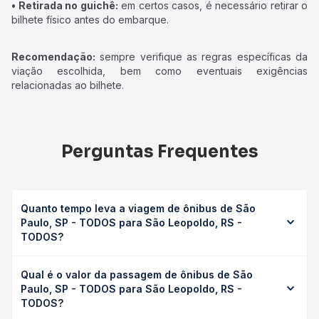
• Retirada no guichê:
em certos casos, é necessário retirar o
bilhete físico antes do embarque.
Recomendação:
sempre verifique as regras específicas da
viação escolhida, bem como eventuais exigências
relacionadas ao bilhete.
Perguntas Frequentes
Quanto tempo leva a viagem de ônibus de São
Paulo, SP - TODOS para São Leopoldo, RS -
TODOS?
A viagem de ônibus de São Paulo, SP - TODOS para São
Qual é o valor da passagem de ônibus de São
Leopoldo, RS - TODOS leva em média 20h 35min,
Paulo, SP - TODOS para São Leopoldo, RS -
podendo variar conforme a viação, o tipo de serviço
TODOS?
(convencional, executivo ou leito) e as condições de