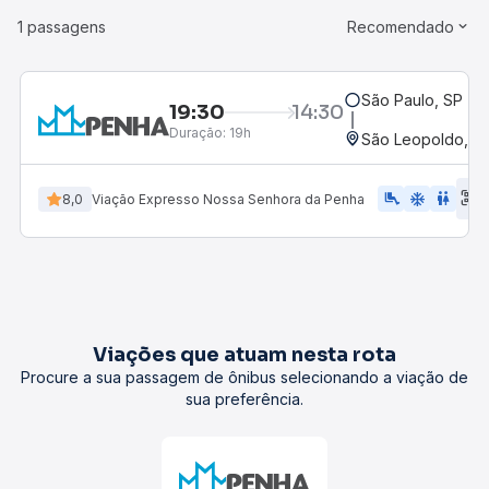
1 passagens
Recomendado
São Paulo, SP - R
19:30
14:30
Duração:
19h
São Leopoldo, RS
E
airline_seat_legroom_extra
ac_unit
WC
8,0
Viação Expresso Nossa Senhora da Penha
d
Viações que atuam nesta rota
Procure a sua passagem de ônibus selecionando a viação de
sua preferência.