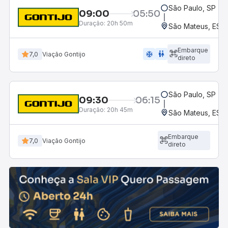
São Paulo, SP - R
09:00
05:50
Duração:
20h 50m
São Mateus, ES 
Embarque
ac_unit
wc
7,0
Viação Gontijo
direto
São Paulo, SP - R
09:30
06:15
Duração:
20h 45m
São Mateus, ES 
Embarque
7,0
Viação Gontijo
direto