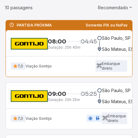
10 passagens
Recomendado
PARTIDA PRÓXIMA
Somente PIX ou NuPay
São Paulo, SP - R
08:00
04:45
Duração:
20h 45m
São Mateus, ES 
Embarque
7,0
Viação Gontijo
direto
São Paulo, SP - R
09:00
05:25
Duração:
20h 25m
São Mateus, ES -
Embarque
ac_unit
wc
7,0
Viação Gontijo
direto