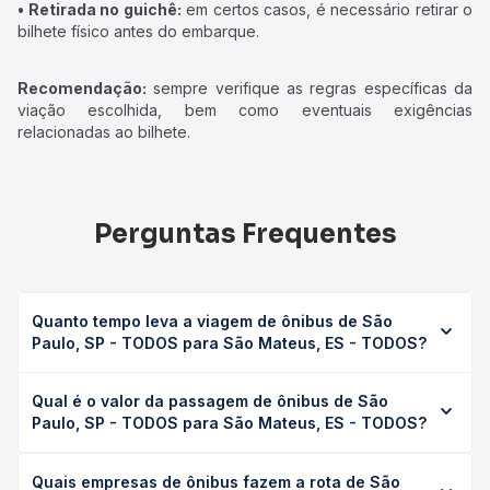
• Retirada no guichê:
em certos casos, é necessário retirar o
bilhete físico antes do embarque.
Recomendação:
sempre verifique as regras específicas da
viação escolhida, bem como eventuais exigências
relacionadas ao bilhete.
Perguntas Frequentes
Quanto tempo leva a viagem de ônibus de São
Paulo, SP - TODOS para São Mateus, ES - TODOS?
A viagem de ônibus de São Paulo, SP - TODOS para São
Qual é o valor da passagem de ônibus de São
Mateus, ES - TODOS leva em média 20h 39min, podendo
Paulo, SP - TODOS para São Mateus, ES - TODOS?
variar conforme a viação, o tipo de serviço (convencional,
executivo ou leito) e as condições de tráfego. Na Quero
O preço da passagem de ônibus de São Paulo, SP -
Passagem você consulta os horários disponíveis e vê a
Quais empresas de ônibus fazem a rota de São
TODOS para São Mateus, ES - TODOS custa em média R$