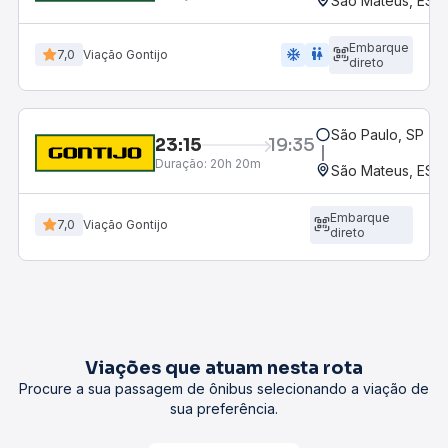
São Mateus, ES 
Embarque
ac_unit
wc
7,0
Viação Gontijo
direto
São Paulo, SP - R
23:15
19:35
Duração:
20h 20m
São Mateus, ES 
Embarque
7,0
Viação Gontijo
direto
Viações que atuam nesta rota
Procure a sua passagem de ônibus selecionando a viação de
sua preferência.