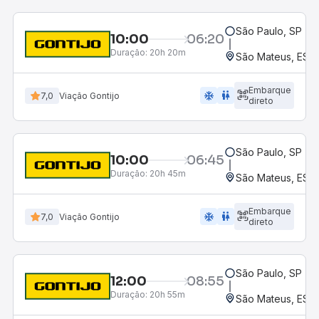
São Paulo, SP - R
10:00
06:20
Duração:
20h 20m
São Mateus, ES -
Embarque
ac_unit
wc
7,0
Viação Gontijo
direto
São Paulo, SP - R
10:00
06:45
Duração:
20h 45m
São Mateus, ES 
Embarque
ac_unit
wc
7,0
Viação Gontijo
direto
São Paulo, SP - R
12:00
08:55
Duração:
20h 55m
São Mateus, ES 