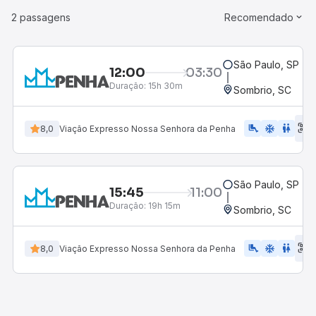
2 passagens
Recomendado
São Paulo, SP - R
12:00
03:30
Duração:
15h 30m
Sombrio, SC
E
airline_seat_legroom_extra
ac_unit
WC
8,0
Viação Expresso Nossa Senhora da Penha
d
São Paulo, SP - R
15:45
11:00
Duração:
19h 15m
Sombrio, SC
E
airline_seat_legroom_extra
ac_unit
WC
8,0
Viação Expresso Nossa Senhora da Penha
d