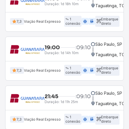
Duração:
1d 18h 10m
Taguatinga, TO
1
Embarque
ac_unit
wc
7,3
Viação Real Expresso
conexão
direto
São Paulo, SP - R
19:00
09:10
Duração:
1d 14h 10m
Taguatinga, TO
1
Embarque
ac_unit
wc
7,3
Viação Real Expresso
conexão
direto
São Paulo, SP - R
21:45
09:10
Duração:
1d 11h 25m
Taguatinga, TO
1
Embarque
ac_unit
wc
7,3
Viação Real Expresso
conexão
direto