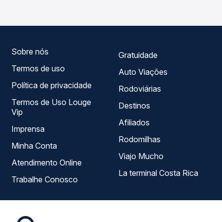
roteiro.
as opções — empresas, horários, tipos de serviço e
preços — em um só lugar e escolhe a que melhor se
encaixa na sua viagem.
Sobre nós
Gratuidade
Termos de uso
Auto Viações
Política de privacidade
Rodoviárias
Termos de Uso Louge
Destinos
Vip
Afiliados
Imprensa
Rodomilhas
Minha Conta
Viajo Mucho
Atendimento Online
La terminal Costa Rica
Trabalhe Conosco