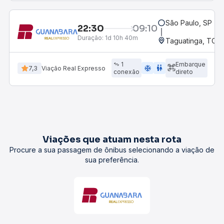
São Paulo, SP - R
22:30
09:10
Duração:
1d 10h 40m
Taguatinga, TO
1
Embarque
ac_unit
wc
7,3
Viação Real Expresso
conexão
direto
Viações que atuam nesta rota
Procure a sua passagem de ônibus selecionando a viação de
sua preferência.