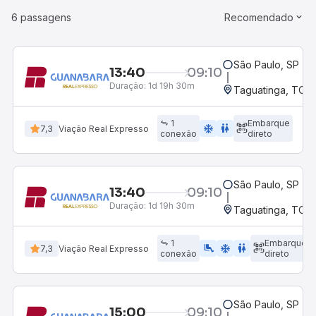
6 passagens
Recomendado
São Paulo, SP - R
13:40
09:10
Duração:
1d 19h 30m
Taguatinga, TO
1
Embarque
ac_unit
wc
7,3
Viação Real Expresso
conexão
direto
São Paulo, SP - R
13:40
09:10
Duração:
1d 19h 30m
Taguatinga, TO
1
Embarque
airline_seat_legroom_extra
ac_unit
wc
7,3
Viação Real Expresso
conexão
direto
São Paulo, SP - R
15:00
09:10