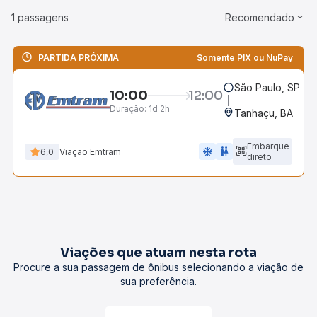
1 passagens
Recomendado
PARTIDA PRÓXIMA
Somente PIX ou NuPay
São Paulo, SP - R
10:00
12:00
Duração:
1d 2h
Tanhaçu, BA
Embarque
ac_unit
wc
6,0
Viação Emtram
direto
Viações que atuam nesta rota
Procure a sua passagem de ônibus selecionando a viação de
sua preferência.