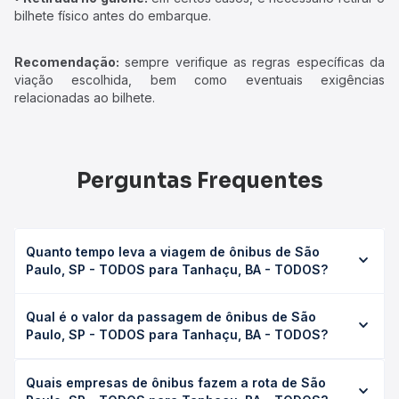
bilhete físico antes do embarque.
Recomendação:
sempre verifique as regras específicas da
viação escolhida, bem como eventuais exigências
relacionadas ao bilhete.
Perguntas Frequentes
Quanto tempo leva a viagem de ônibus de São
Paulo, SP - TODOS para Tanhaçu, BA - TODOS?
A viagem de ônibus de São Paulo, SP - TODOS para
Qual é o valor da passagem de ônibus de São
Tanhaçu, BA - TODOS leva em média 26h, podendo variar
Paulo, SP - TODOS para Tanhaçu, BA - TODOS?
conforme a viação, o tipo de serviço (convencional,
executivo ou leito) e as condições de tráfego. Na Quero
O preço da passagem de ônibus de São Paulo, SP -
Passagem você consulta os horários disponíveis e vê a
Quais empresas de ônibus fazem a rota de São
TODOS para Tanhaçu, BA - TODOS custa em média R$
duração exata de cada opção na data desejada.