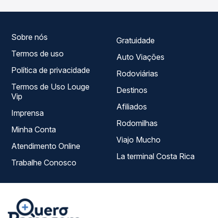
horários, tipos de serviço e preços — em um só lugar e
escolhe a que melhor se encaixa na sua viagem.
Sobre nós
Gratuidade
Termos de uso
Auto Viações
Política de privacidade
Rodoviárias
Termos de Uso Louge
Destinos
Vip
Afiliados
Imprensa
Rodomilhas
Minha Conta
Viajo Mucho
Atendimento Online
La terminal Costa Rica
Trabalhe Conosco