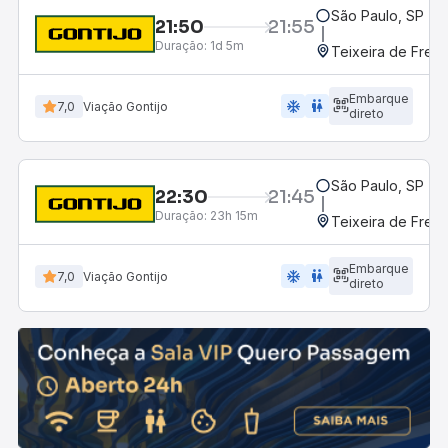
São Paulo, SP - R
21:50
21:55
Duração:
1d 5m
Teixeira de Freit
Embarque
ac_unit
wc
7,0
Viação Gontijo
direto
São Paulo, SP - R
22:30
21:45
Duração:
23h 15m
Teixeira de Freit
Embarque
ac_unit
wc
7,0
Viação Gontijo
direto