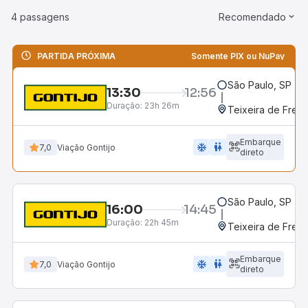
4 passagens
Recomendado
PARTIDA PRÓXIMA
Somente PIX ou NuPay
São Paulo, SP - R
13:30
12:56
Duração:
23h 26m
Teixeira de Freit
Embarque
ac_unit
wc
7,0
Viação Gontijo
direto
São Paulo, SP - R
16:00
14:45
Duração:
22h 45m
Teixeira de Freit
Embarque
ac_unit
wc
7,0
Viação Gontijo
direto