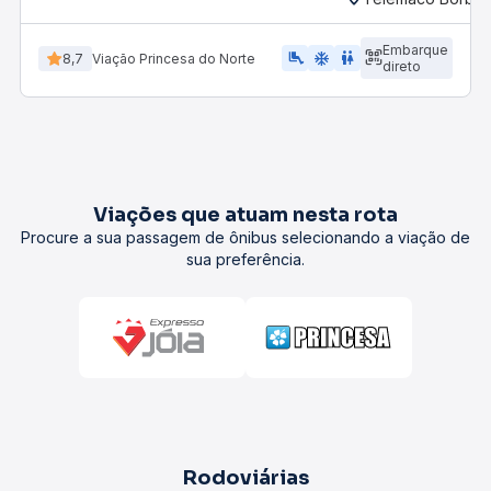
Embarque
airline_seat_legroom_extra
ac_unit
wc
8,7
Viação Princesa do Norte
direto
Viações que atuam nesta rota
Procure a sua passagem de ônibus selecionando a viação de
sua preferência.
Rodoviárias