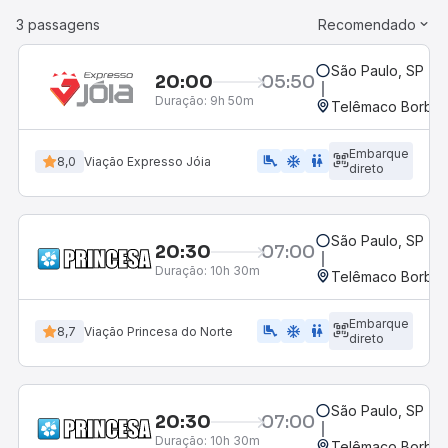
3 passagens
Recomendado
São Paulo, SP - 
20:00
05:50
Duração:
9h 50m
Telêmaco Borba,
Embarque
airline_seat_legroom_extra
ac_unit
WC
8,0
Viação Expresso Jóia
direto
São Paulo, SP - 
20:30
07:00
Duração:
10h 30m
Telêmaco Borba,
Embarque
airline_seat_legroom_extra
ac_unit
WC
8,7
Viação Princesa do Norte
direto
São Paulo, SP - 
20:30
07:00
Duração:
10h 30m
Telêmaco Borba,