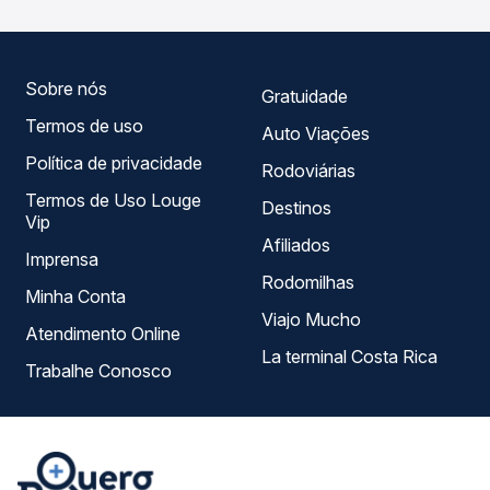
empresas, horários, tipos de serviço e preços — em um
só lugar e escolhe a que melhor se encaixa na sua
viagem.
Sobre nós
Gratuidade
Termos de uso
Auto Viações
Política de privacidade
Rodoviárias
Termos de Uso Louge
Destinos
Vip
Afiliados
Imprensa
Rodomilhas
Minha Conta
Viajo Mucho
Atendimento Online
La terminal Costa Rica
Trabalhe Conosco