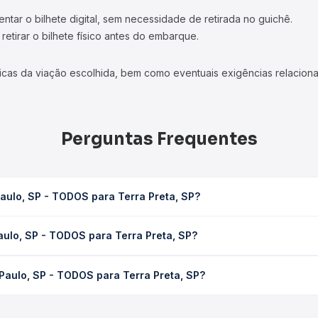
tar o bilhete digital, sem necessidade de retirada no guichê.
etirar o bilhete físico antes do embarque.
icas da viação escolhida, bem como eventuais exigências relaciona
Perguntas Frequentes
aulo, SP - TODOS para Terra Preta, SP?
Terra Preta, SP leva em média 0 horas, podendo variar conforme a
aulo, SP - TODOS para Terra Preta, SP?
 Quero Passagem você consulta os horários disponíveis e vê a dur
TODOS para Terra Preta, SP custa em média não identificado e var
Paulo, SP - TODOS para Terra Preta, SP?
 Passagem você compara os preços de todas as viações em tempo re
São Paulo, SP - TODOS para Terra Preta, SP, com horários variado
rviço e preços — em um só lugar e escolhe a que melhor se encaix