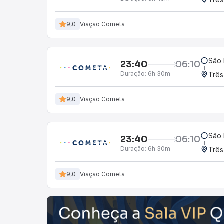
9,0
Viação Cometa
São 
23:40
06:10
Duração:
6h 30m
Três
9,0
Viação Cometa
São 
23:40
06:10
Duração:
6h 30m
Três
9,0
Viação Cometa