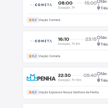
São 
08:00
15:00
Duração:
7h
Três
9,0
Viação Cometa
São 
16:10
23:15
Duração:
7h 5m
Três
9,0
Viação Cometa
São 
22:30
05:40
Duração:
7h 10m
Três
8,0
Viação Expresso Nossa Senhora da Penha