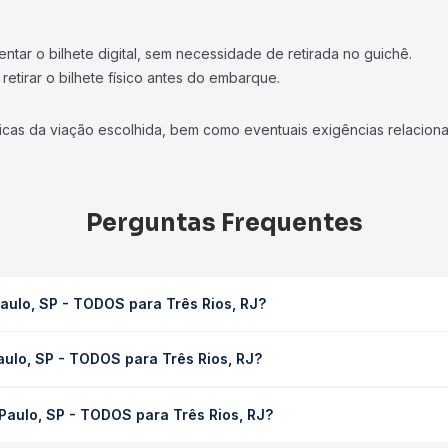
tar o bilhete digital, sem necessidade de retirada no guichê.
etirar o bilhete físico antes do embarque.
icas da viação escolhida, bem como eventuais exigências relaciona
Perguntas Frequentes
aulo, SP - TODOS para Três Rios, RJ?
Três Rios, RJ leva em média 6h 42min, podendo variar conforme a 
aulo, SP - TODOS para Três Rios, RJ?
 Quero Passagem você consulta os horários disponíveis e vê a dur
 TODOS para Três Rios, RJ custa em média R$ 242,59 e varia confo
Paulo, SP - TODOS para Três Rios, RJ?
ssagem você compara os preços de todas as viações em tempo real 