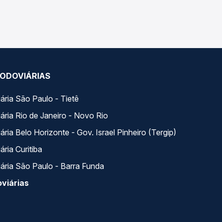
 com horários variados ao longo do dia. Na Quero
e a que melhor se encaixa na sua viagem.
ODOVIÁRIAS
ária São Paulo - Tietê
ária Rio de Janeiro - Novo Rio
ria Belo Horizonte - Gov. Israel Pinheiro (Tergip)
ria Curitiba
ária São Paulo - Barra Funda
viárias