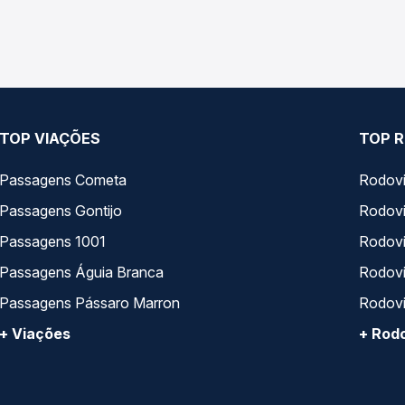
ha operam o trecho de São Paulo, SP - TODOS para Três Rios, RJ,
, horários, tipos de serviço e preços — em um só lugar e escolh
TOP VIAÇÕES
TOP R
Passagens Cometa
Rodovi
Passagens Gontijo
Rodovi
Passagens 1001
Rodoviá
Passagens Águia Branca
Rodoviá
Passagens Pássaro Marron
Rodovi
+ Viações
+ Rodo