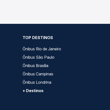
As viações Cometa, Expresso Nossa Senhora da Pen
Passagem você compara todas as opções — empresas
TOP DESTINOS
Ônibus Rio de Janeiro
Ônibus São Paulo
Ônibus Brasília
Ônibus Campinas
Ônibus Londrina
+ Destinos