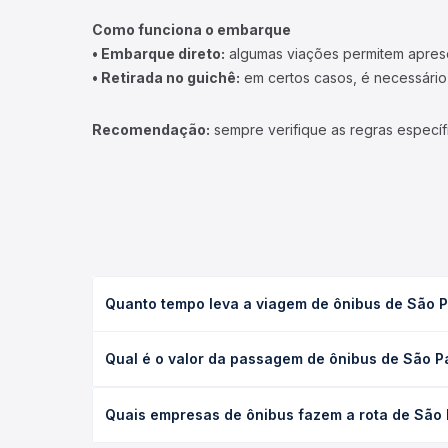
Como funciona o embarque
• Embarque direto:
algumas viações permitem apresen
• Retirada no guichê:
em certos casos, é necessário r
Recomendação:
sempre verifique as regras específ
Quanto tempo leva a viagem de ônibus de São P
A viagem de ônibus de São Paulo, SP - TODOS para 
Qual é o valor da passagem de ônibus de São P
executivo ou leito) e as condições de tráfego. Na
O preço da passagem de ônibus de São Paulo, SP -
Quais empresas de ônibus fazem a rota de São 
poltrona e a antecedência da compra. Na Quero Pa