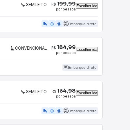
199,99
R$
SEMILEITO
Escolher ida
por pessoa
airline_seat_legroom_extra
ac_unit
WC
Embarque direto
184,99
R$
CONVENCIONAL
Escolher ida
por pessoa
Embarque direto
134,98
R$
SEMILEITO
Escolher ida
por pessoa
airline_seat_legroom_extra
ac_unit
WC
Embarque direto