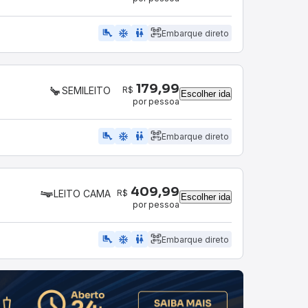
airline_seat_legroom_extra
ac_unit
wc
Embarque direto
179,99
R$
SEMILEITO
Escolher ida
por pessoa
airline_seat_legroom_extra
ac_unit
WC
Embarque direto
409,99
R$
LEITO CAMA
Escolher ida
por pessoa
airline_seat_legroom_extra
ac_unit
wc
Embarque direto