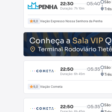
São 
22:30
05:40
Duração:
7h 10m
Três
8,0
Viação Expresso Nossa Senhora da Penha
São 
22:50
05:35
Duração:
6h 45m
Três
9,0
Viação Cometa
São 
22:50
05:35
Duração:
6h 45m
Três