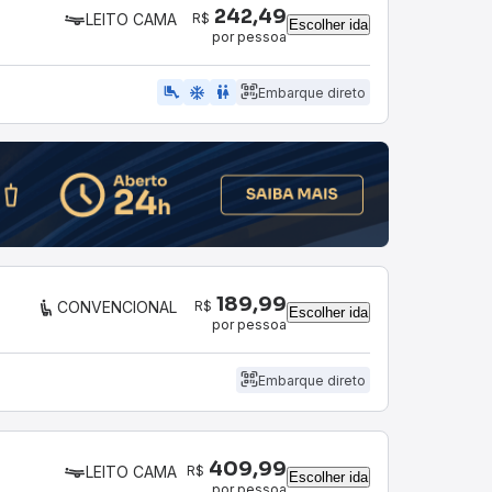
242,49
R$
LEITO CAMA
Escolher ida
por pessoa
airline_seat_legroom_extra
ac_unit
wc
Embarque direto
189,99
R$
CONVENCIONAL
Escolher ida
por pessoa
Embarque direto
409,99
R$
LEITO CAMA
Escolher ida
por pessoa