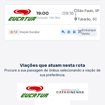
São Paulo, SP - R
19:00
09:16
Duração:
14h 16m
Tubarão, SC
Embarque
airline_seat_legroom_extra
ac_unit
wc
7,0
Viação Eucatur
direto
Viações que atuam nesta rota
Procure a sua passagem de ônibus selecionando a viação de
sua preferência.