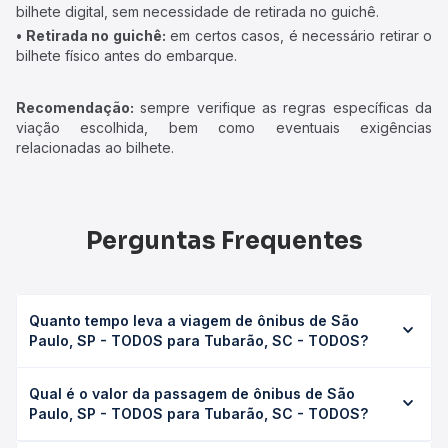
bilhete digital, sem necessidade de retirada no guichê.
• Retirada no guichê:
em certos casos, é necessário retirar o
bilhete físico antes do embarque.
Recomendação:
sempre verifique as regras específicas da
viação escolhida, bem como eventuais exigências
relacionadas ao bilhete.
Perguntas Frequentes
Quanto tempo leva a viagem de ônibus de São
Paulo, SP - TODOS para Tubarão, SC - TODOS?
A viagem de ônibus de São Paulo, SP - TODOS para
Qual é o valor da passagem de ônibus de São
Tubarão, SC - TODOS leva em média 14h 48min, podendo
Paulo, SP - TODOS para Tubarão, SC - TODOS?
variar conforme a viação, o tipo de serviço (convencional,
executivo ou leito) e as condições de tráfego. Na Quero