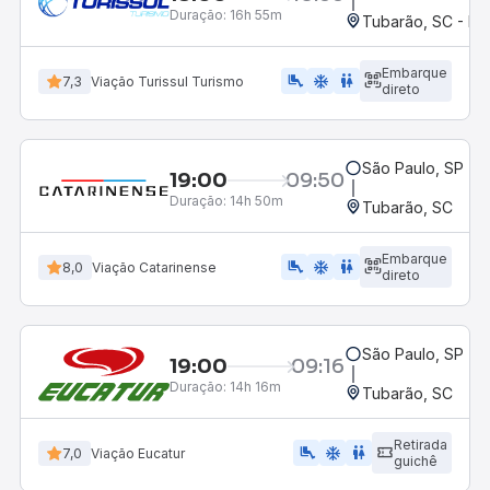
Duração:
16h 55m
Tubarão, SC - Pos
Embarque
airline_seat_legroom_extra
ac_unit
wc
7,3
Viação Turissul Turismo
direto
São Paulo, SP - R
19:00
09:50
Duração:
14h 50m
Tubarão, SC
Embarque
airline_seat_legroom_extra
ac_unit
WC
8,0
Viação Catarinense
direto
São Paulo, SP - R
19:00
09:16
Duração:
14h 16m
Tubarão, SC
Retirada
airline_seat_legroom_extra
ac_unit
WC
7,0
Viação Eucatur
guichê