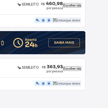
460,98
R$
SEMILEITO
Escolher ida
por pessoa
airline_seat_legroom_extra
ac_unit
WC
Embarque direto
363,93
R$
SEMILEITO
Escolher ida
por pessoa
airline_seat_legroom_extra
ac_unit
WC
Embarque direto