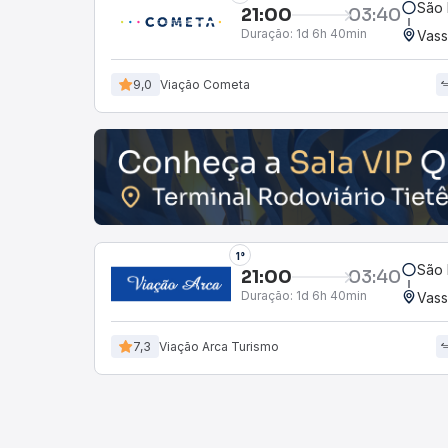
São 
21:00
03:40
Duração:
1d 6h 40min
Vass
9,0
Viação Cometa
1°
São 
21:00
03:40
Duração:
1d 6h 40min
Vass
7,3
Viação Arca Turismo