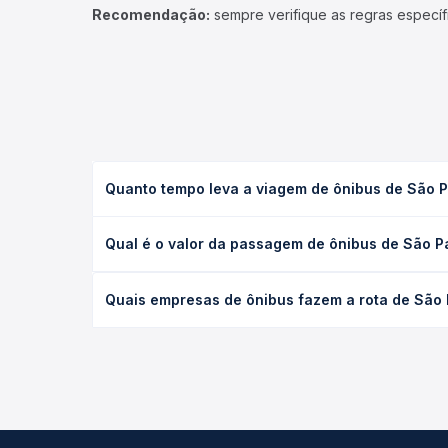
Recomendação:
sempre verifique as regras específ
Quanto tempo leva a viagem de ônibus de São 
A viagem de ônibus de São Paulo, SP - TODOS para
Qual é o valor da passagem de ônibus de São P
executivo ou leito) e as condições de tráfego. Na
O preço da passagem de ônibus de São Paulo, SP -
Quais empresas de ônibus fazem a rota de São 
poltrona e a antecedência da compra. Na Quero Pa
As viações Águia Branca operam o trecho de São P
todas as opções — empresas, horários, tipos de se