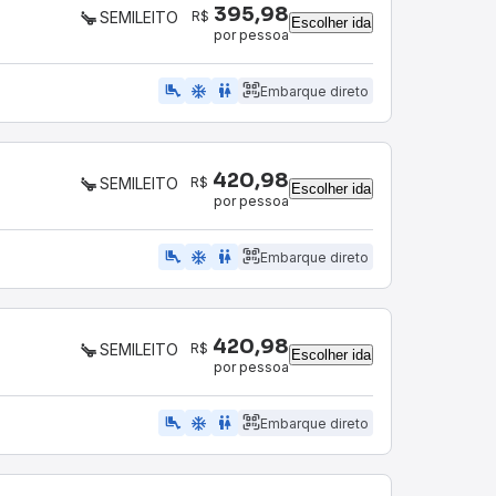
395,98
R$
SEMILEITO
Escolher ida
por pessoa
airline_seat_legroom_extra
ac_unit
WC
Embarque direto
420,98
R$
SEMILEITO
Escolher ida
por pessoa
airline_seat_legroom_extra
ac_unit
WC
Embarque direto
420,98
R$
SEMILEITO
Escolher ida
por pessoa
airline_seat_legroom_extra
ac_unit
WC
Embarque direto