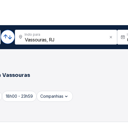
Indo para
a
Vassouras
18h00 - 23h59
Companhias