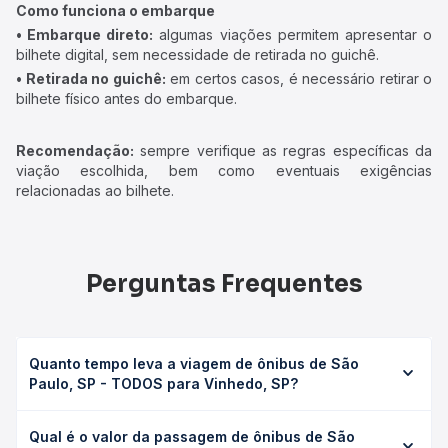
Como funciona o embarque
• Embarque direto:
algumas viações permitem apresentar o
bilhete digital, sem necessidade de retirada no guichê.
• Retirada no guichê:
em certos casos, é necessário retirar o
bilhete físico antes do embarque.
Recomendação:
sempre verifique as regras específicas da
viação escolhida, bem como eventuais exigências
relacionadas ao bilhete.
Perguntas Frequentes
Quanto tempo leva a viagem de ônibus de São
Paulo, SP - TODOS para Vinhedo, SP?
A viagem de ônibus de São Paulo, SP - TODOS para
Qual é o valor da passagem de ônibus de São
Vinhedo, SP leva em média 1h 15min, podendo variar