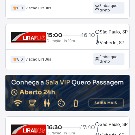
Embarque
8,0
Viação LiraBus
direto
São Paulo, SP - R
15:00
16:10
Duração:
1h 10m
Vinhedo, SP
Embarque
8,0
Viação LiraBus
direto
São Paulo, SP - R
16:30
17:40
Duração:
1h 10m