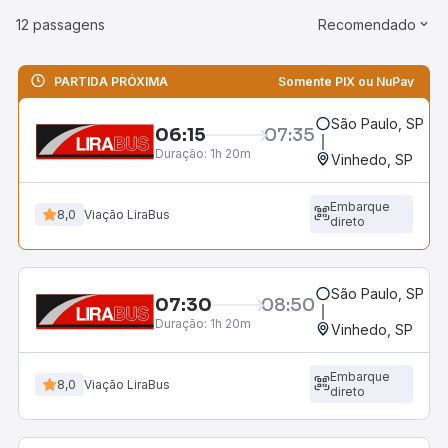
12 passagens
Recomendado
PARTIDA PRÓXIMA
Somente PIX ou NuPay
São Paulo, SP - R
06:15
07:35
Duração:
1h 20m
Vinhedo, SP
Embarque
8,0
Viação LiraBus
direto
São Paulo, SP - R
07:30
08:50
Duração:
1h 20m
Vinhedo, SP
Embarque
8,0
Viação LiraBus
direto