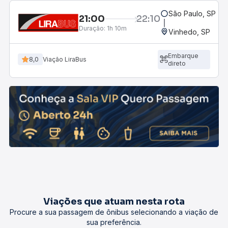
São Paulo, SP - R
21:00
22:10
Duração:
1h 10m
Vinhedo, SP
Embarque
8,0
Viação LiraBus
direto
Viações que atuam nesta rota
Procure a sua passagem de ônibus selecionando a viação de
sua preferência.