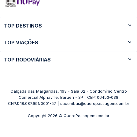
TOP DESTINOS
Ônibus Rio de Janeiro
TOP VIAÇÕES
Ônibus São Paulo
Passagens Cometa
Ônibus Brasília
TOP RODOVIÁRIAS
Passagens Gontijo
Ônibus Campinas
Rodoviária São Paulo - Tietê
Passagens 1001
Ônibus Londrina
Rodoviária Rio de Janeiro - Novo Rio
Passagens Águia Branca
+ Destinos
Rodoviária Belo Horizonte - Gov. Israel Pinheiro (Tergip)
Calçada das Margaridas, 163 - Sala 02 - Condomínio Centro
Passagens Pássaro Marron
Comercial Alphaville, Barueri - SP | CEP: 06453-038
Rodoviária Curitiba
+ Viações
CNPJ: 18.087.991/0001-57 | saconibus@queropassagem.com.br
Rodoviária São Paulo - Barra Funda
Copyright 2026 © QueroPassagem.com.br
+ Rodoviárias