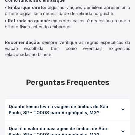
Como funciona o embarque
• Embarque direto:
algumas viações permitem apresentar o
bilhete digital, sem necessidade de retirada no guichê.
• Retirada no guichê:
em certos casos, é necessário retirar o
bilhete físico antes do embarque.
Recomendação:
sempre verifique as regras específicas da
viação escolhida, bem como eventuais exigências
relacionadas ao bilhete.
Perguntas Frequentes
Quanto tempo leva a viagem de ônibus de São
Paulo, SP - TODOS para Virginópolis, MG?
A viagem de ônibus de São Paulo, SP - TODOS para
Qual é o valor da passagem de ônibus de São
Virginópolis, MG leva em média 16h 56min, podendo variar
Paulo, SP - TODOS para Virginópolis, MG?