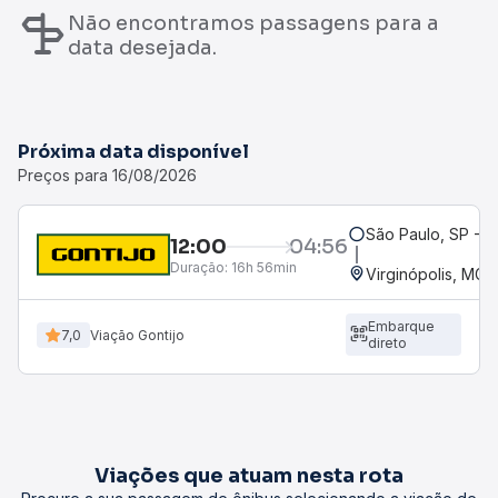
Não encontramos passagens para a
data desejada.
Próxima data disponível
Preços para 16/08/2026
São Paulo, SP - R
12:00
04:56
Duração:
16h 56min
Virginópolis, MG
Embarque
7,0
Viação Gontijo
direto
Viações que atuam nesta rota